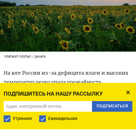
Mahesh Mohan / pexels
На юге России из-за дефицита влаги и высоких
температур резко упала урожайность
подсолнечника: аграрии собирают с гектара до
ПОДПИШИТЕСЬ НА НАШУ РАССЫЛКУ
1,17 тонны, что на 35,4% меньше, чем год назад.
ПОДПИСАТЬСЯ
Показатель оказался минимальным за
последние 13 лет, говорится в отчете
Утренняя
Еженедельная
аналитического центра «Совэкон», с которым