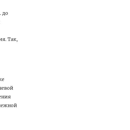
. до
я
я. Так,
же
чевой
ления
енежной