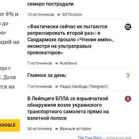
ке 8% и
 до
оме
аций на
да c
. Доля
тся на
GOOGLE