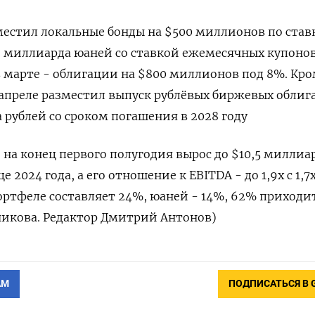
естил локальные бонды на $500 миллионов по став
3 миллиарда юаней со ставкой ежемесячных купонов
в марте - облигации на $800 миллионов под 8%. Кр
 апреле разместил выпуск рублёвых биржевых облиг
 рублей со сроком погашения в 2028 году
на конец первого полугодия вырос до $10,5 миллиар
 2024 года, а его отношение к EBITDA - до 1,9х с 1,7х
ортфеле составляет 24%, юаней - 14%, 62% приходи
чикова. Редактор Дмитрий Антонов)
АМ
ПОДПИСАТЬСЯ В 