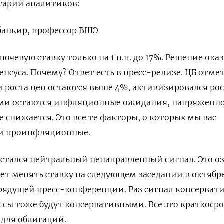
тарии аналитиков:
банкир, профессор ВШЭ
ючевую ставку только на 1 п.п. до 17%. Решение ока
нсуса. Почему? Ответ есть в пресс-релизе. ЦБ отмет
 роста цен остаются выше 4%, активизировался ро
ми остаются инфляционные ожидания, напряженно
 снижается. Это все те факторы, о которых мы вас
ни проинфляционные.
остался нейтральный ненаправленный сигнал. Это оз
ет менять ставку на следующем заседании в октябре
 грядущей пресс-конференции. Раз сигнал консерват
ессы тоже будут консервативными. Все это краткоср
 для облигаций.