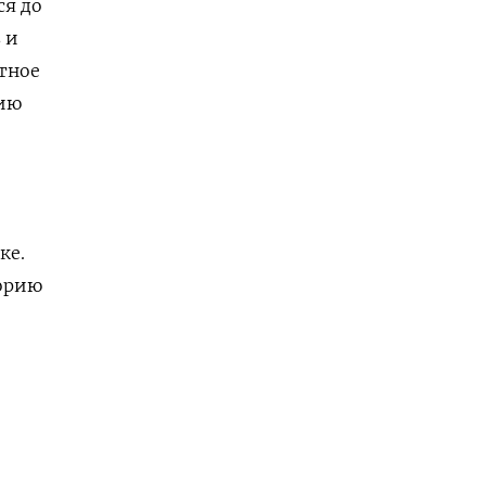
ся до
 и
тное
цию
ке.
торию
.