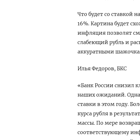
Что будет со ставкой н
16%. Картина будет сх
инфляция позволят см
слабеющий рубль и ра
аккуратными шажочками
Илья Федоров, БКС
«Банк России снизил к
наших ожиданий. Одна
ставки в этом году. Б
курса рубля в результ
массы. По мере возвра
соответствующему инф