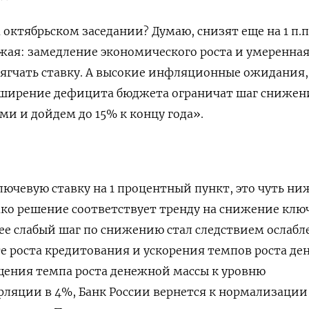
а октябрьском заседании? Думаю, снизят еще на 1 п.п
ожая: замедление экономического роста и умеренна
ягчать ставку. А высокие инфляционные ожидания,
сширение дефицита бюджета ограничат шаг снижени
 и дойдем до 15% к концу года».
лючевую ставку на 1 процентный пункт, это чуть ни
ко решение соответствует тренду на снижение клю
олее слабый шаг по снижению стал следствием ослаб
ате роста кредитования и ускорения темпов роста д
щения темпа роста денежной массы к уровню
ляции в 4%, Банк России вернется к нормализации