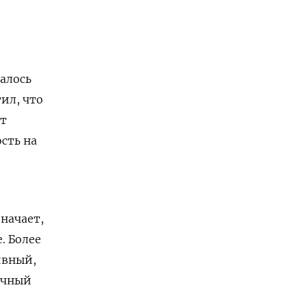
залось
ил, что
ст
сть на
начает,
. Более
ивный,
очный