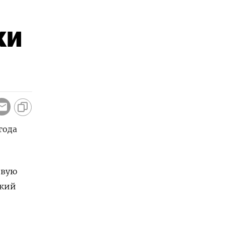
ки
года
евую
ский