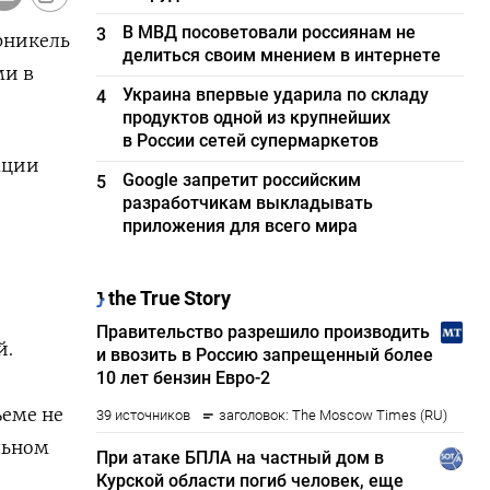
В МВД посоветовали россиянам не
3
рникель
делиться своим мнением в интернете
ми в
Украина впервые ударила по складу
4
продуктов одной из крупнейших
в России сетей супермаркетов
ации
Google запретит российским
5
разработчикам выкладывать
приложения для всего мира
й.
ъеме не
льном