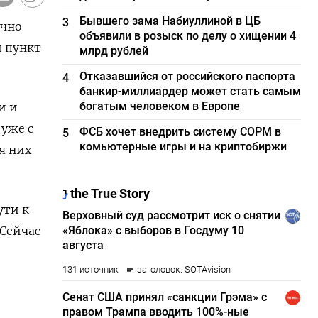
Бывшего зама Набиуллиной в ЦБ
3
очно
объявили в розыск по делу о хищении 4
 пункт
млрд рублей
Отказавшийся от российского паспорта
4
банкир-миллиардер может стать самым
богатым человеком в Европе
и и
уже с
ФСБ хочет внедрить систему СОРМ в
5
комьютерные игры и на криптобиржи
я них
ути к
 Сейчас