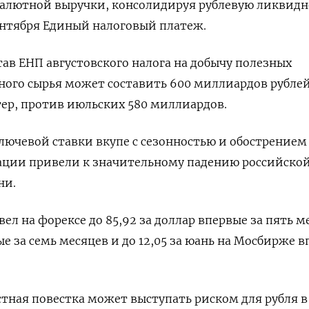
алютной выручки, консолидируя рублевую ликвидн
ентября Единый налоговый платеж.
тав ЕНП августовского налога на добычу полезных
ого сырья может составить 600 миллиардов рублей
тер, против июльских 580 миллиардов.
ючевой ставки вкупе с сезонностью и обострением
ации привели к значительному падению российско
ни.
ел на форексе до 85,92 за доллар впервые за пять м
вые за семь месяцев и до 12,05 за юань на Мосбирже 
тная повестка может выступать риском для рубля в