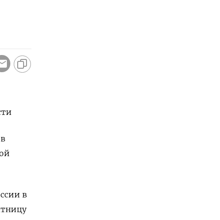
сти
 в
ной
оссии в
ятницу