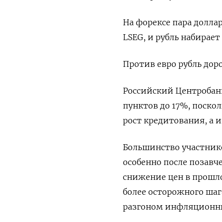
На форексе пара доллар
LSEG, и рубль набирает
Против евро рубль доро
Российский Центробанк
пунктов до 17%, поско
рост кредитования, а
Большинство участнико
особенно после позавч
снижение цен в прошло
более осторожного шага
разгоном инфляционны