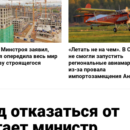
 Минстроя заявил,
«Летать не на чем». В 
я опередила весь мир
не смогли запустить
ву строящегося
региональные авиама
из-за провала
импортозамещения Ан
д отказаться от
тает министр