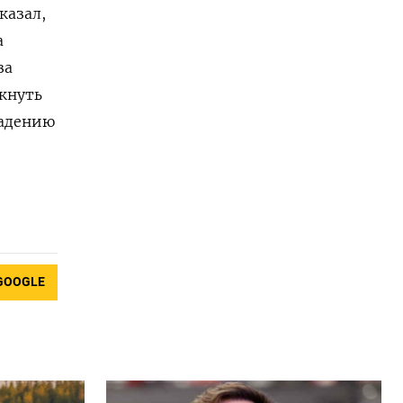
казал,
а
за
кнуть
падению
GOOGLE