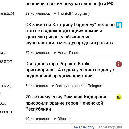
данным
ных
вался
тики,
х
озы
атого