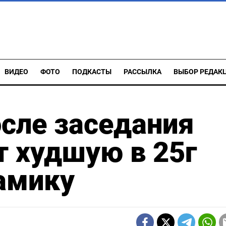
ВИДЕО
ФОТО
ПОДКАСТЫ
РАССЫЛКА
ВЫБОР РЕДАК
осле заседания
т худшую в 25г
амику