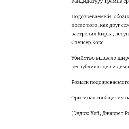
кандидатуру Трампа с
Подозреваемый, обозн
после того, как друг с
застрелил Кирка, всту
Спенсер Кокс.
Убийство вызвало широ
республиканцев и демо
Розыск подозреваемого 
Оригинал сообщения на
(Эндрю Хей, Джаррет Р