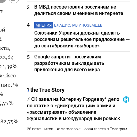
В МВД посоветовали россиянам не
3
т
делиться своим мнением в интернете
4
МНЕНИЯ
ВЛАДИСЛАВ ИНОЗЕМЦЕВ
ой
Союзники Украины должны сделать
й
россиянам решительное предложение —
до сентябрьских «выборов»
кта,
Google запретит российским
122,64
5
разработчикам выкладывать
p 1,39%
приложения для всего мира
 Cisco
ение, %
7%
-4,77%
c 82,75%