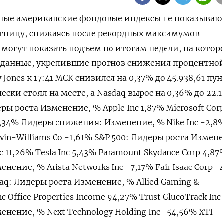
овные американские фондовые индексы не показываю
тницу, снижаясь после рекордных максимумов
 могут показать подъем по итогам недели, на котор
данные, укрепившие прогноз снижения процентно
Jones к 17:41 МСК снизился на 0,37% до 45.938,61 пун
ески стоял на месте, а Nasdaq вырос на 0,36% до 22.
еры роста Изменение, % Apple Inc 1,87% Microsoft Cor
 1,34% Лидеры снижения: Изменение, % Nike Inc -2,8%
rwin-Williams Co -1,61% S&P 500: Лидеры роста Измен
nc 11,26% Tesla Inc 5,43% Paramount Skydance Corp 4,8
ение, % Arista Networks Inc -7,17% Fair Isaac Corp 
daq: Лидеры роста Изменение, % Allied Gaming &
c Office Properties Income 94,27% Trust GlucoTrack In
нение, % Next Technology Holding Inc -54,56% XTI