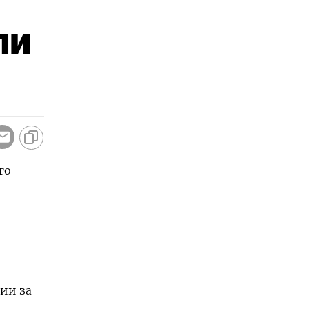
ли
го
ции за