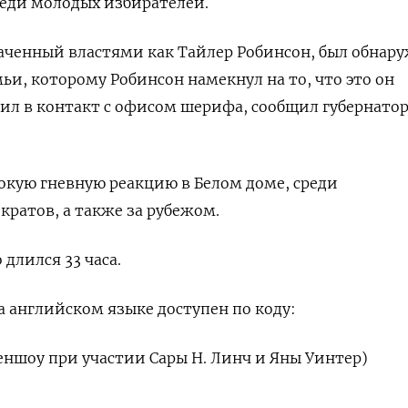
реди молодых избирателей.
аченный властями как Тайлер Робинсон, был обнар
емьи, которому Робинсон намекнул на то, что это он
пил в контакт с офисом шерифа, сообщил губернато
кую гневную реакцию в Белом доме, среди
кратов, а также за рубежом.
длился 33 часа.
 английском языке доступен по коду:
еншоу при участии Сары Н. Линч и Яны Уинтер)