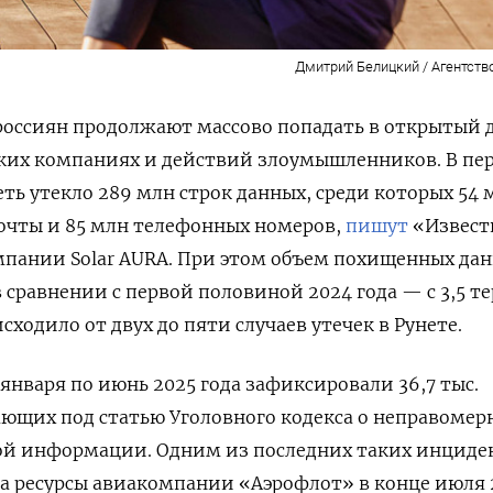
Дмитрий Белицкий / Агентств
россиян продолжают массово попадать в открытый 
ских компаниях и действий злоумышленников. В пе
еть утекло 289 млн строк данных, среди которых 54 
очты и 85 млн телефонных номеров,
пишут
«Извест
мпании Solar
AURA. При этом объем похищенных да
в сравнении с первой половиной 2024 года — с 3,5 т
сходило от двух до пяти случаев утечек в Рунете.
 января по июнь 2025 года зафиксировали 36,7 тыс.
ающих под статью Уголовного кодекса о неправоме
ой информации. Одним из последних таких инциде
на ресурсы авиакомпании «Аэрофлот» в конце июля 