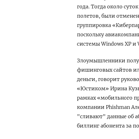
года. Тогда около сут
полетов, были отменен
группировка «Киберпар
поскольку авиакомпани
системы Windows
XP
и 
Злоумышленники получ
фишинговых сайтов ил
деньги, говорит руко
«Юстиком» Ирина Кузн
рамках «мобильного пр
компании Phishman
Ал
"сливают" данные об а
биллинг абонента за п