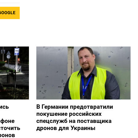
GOOGLE
ись
В Германии предотвратили
покушение российских
 фоне
спецслужб на поставщика
сточить
дронов для Украины
ронов