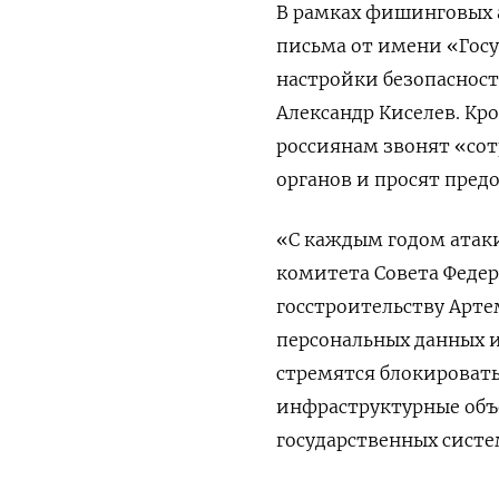
В рамках фишинговых 
письма от имени «Госу
настройки безопаснос
Александр Киселев. Кр
россиянам звонят «со
органов и просят предо
«С каждым годом атаки
комитета Совета Феде
госстроительству Арте
персональных данных и
стремятся блокировать
инфраструктурные объе
государственных систе