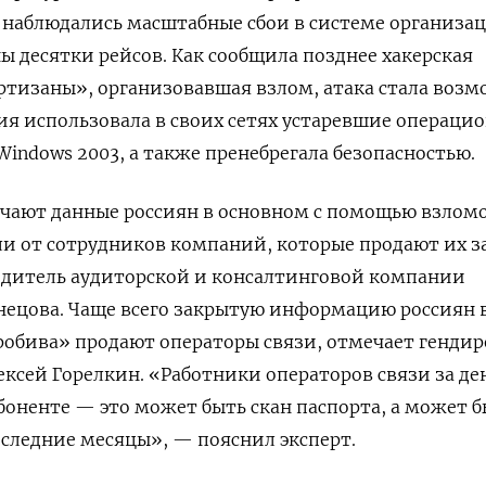
ок наблюдались масштабные сбои в системе организа
ы десятки рейсов. Как сообщила позднее хакерская
тизаны», организовавшая взлом, атака стала возм
я использовала в своих сетях устаревшие операци
Windows 2003, а также пренебрегала безопасностью.
ают данные россиян в основном с помощью взломо
и от сотрудников компаний, которые продают их з
водитель аудиторской и консалтинговой компании
ецова. Чаще всего закрытую информацию россиян 
обива» продают операторы связи, отмечает гендир
ексей Горелкин. «Работники операторов связи за де
боненте — это может быть скан паспорта, а может 
оследние месяцы», — пояснил эксперт.