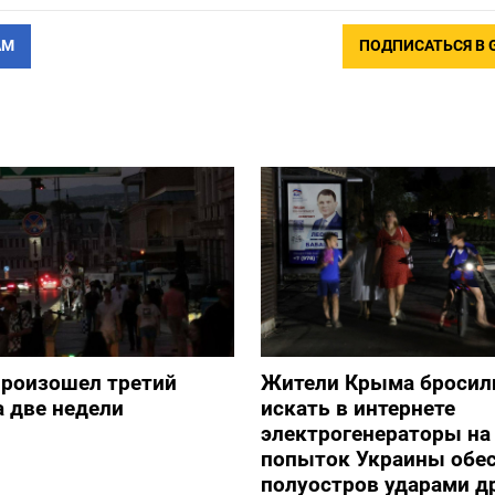
АМ
ПОДПИСАТЬСЯ В 
произошел третий
Жители Крыма бросил
а две недели
искать в интернете
электрогенераторы на
попыток Украины обе
полуостров ударами д