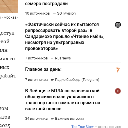
о «Москва»
доступ
рвой
млн
ия» со
нных
ерабайт
рном
нтов
2025