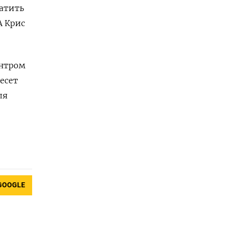
ратить
А Крис
ентром
есет
ля
)
GOOGLE