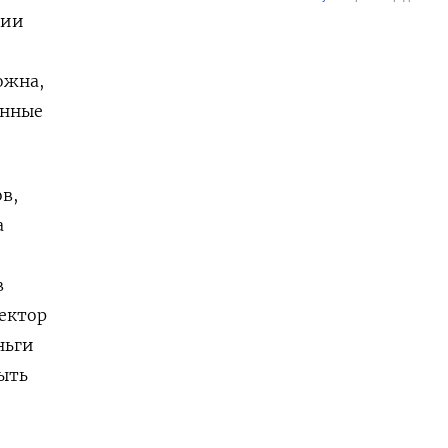
ции
ожна,
онные
в,
а
в
ектор
ньги
быть