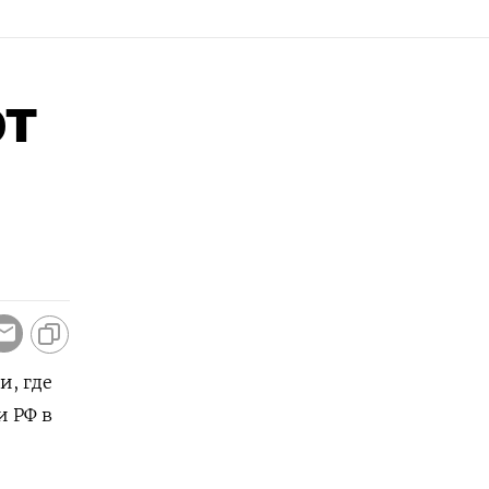
от
и, где
и РФ в