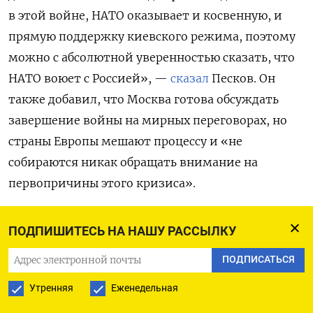
в этой войне, НАТО оказывает и косвенную, и
прямую поддержку киевского режима, поэтому
можно с абсолютной уверенностью сказать, что
НАТО воюет с Россией», —
сказал
Песков. Он
также добавил, что Москва готова обсуждать
завершение войны на мирных переговорах, но
страны Европы мешают процессу и «не
собираются никак обращать внимание на
первопричины этого кризиса».
До этого министр иностранных дел Польши
ПОДПИШИТЕСЬ НА НАШУ РАССЫЛКУ
Радослав Сикорский
заявил
, что странам НАТО и
ПОДПИСАТЬСЯ
ЕС необходимо начать перехватывать
российские беспилотники и ракеты над
Утренняя
Еженедельная
Украиной. По его словам, Варшава готова это