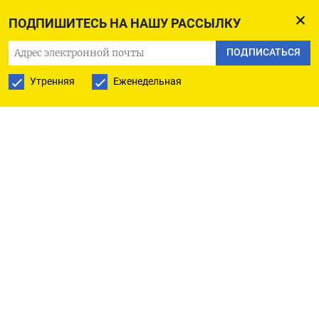
ПОДПИШИТЕСЬ НА НАШУ РАССЫЛКУ
По
данным
мэра Ангарска Сергея Петрова, взрыв
произошел в квартире на втором этаже. В ней
ПОДПИСАТЬСЯ
проживал человек «с особенностями здоровья».
Утренняя
Еженедельная
В ходе разбора обрушившихся конструкций дома
сотрудники регионального МЧС
обнаружили
тело 56-летнего мужчины без признаков жизни.
При этом жилец пострадавшей квартиры до сих
пор не найден, отметил Петров. Специалисты
начали обследовать конструкции подъезда на
предмет возможного обрушения. В городе
введен режим чрезвычайной ситуации.
Следственный комитет
возбудил
уголовное дело
об оказании услуг, не отвечающих требованиям
безопасности, повлекшем смерть человека (ч. 2