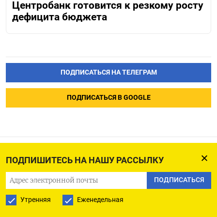
Центробанк готовится к резкому росту
дефицита бюджета
ПОДПИСАТЬСЯ НА ТЕЛЕГРАМ
ПОДПИСАТЬСЯ В GOOGLE
ПОДПИШИТЕСЬ НА НАШУ РАССЫЛКУ
ЦБР: самым популярным
средством оплаты в РФ
ПОДПИСАТЬСЯ
остаются карты,
Утренняя
Еженедельная
но их доля сокращается