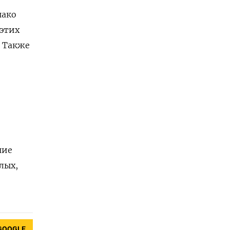
нако
 этих
. Также
ние
лых,
GOOGLE