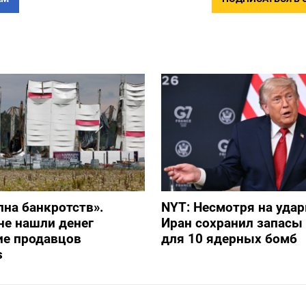
лна банкротств».
NYT: Несмотря на уда
не нашли денег
Иран сохранил запасы
ие продавцов
для 10 ядерных бомб
s