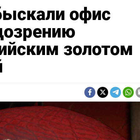
быскали офис
дозрению
сийским золотом
й