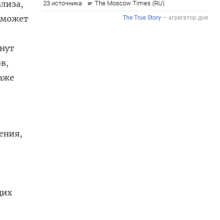
ализа,
 сможет
анут
в,
аже
ения,
щих