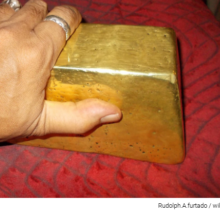
Rudolph.A.furtado / w