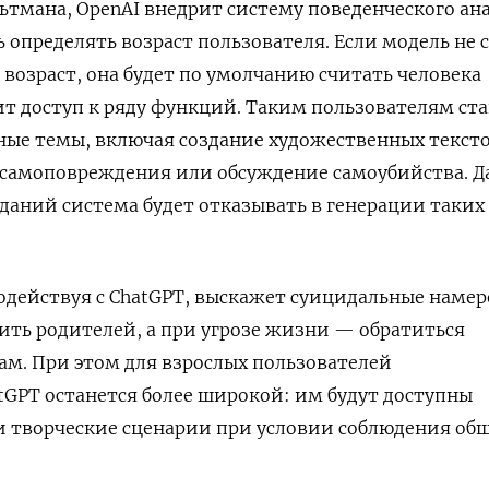
ьтмана, OpenAI внедрит систему поведенческого ан
ь определять возраст пользователя. Если модель не
 возраст, она будет по умолчанию считать человека
т доступ к ряду функций. Таким пользователям ст
ые темы, включая создание художественных тексто
самоповреждения или обсуждение самоубийства. Д
аданий система будет отказывать в генерации таких
одействуя с ChatGPT, выскажет суицидальные намер
ть родителей, а при угрозе жизни — обратиться
м. При этом для взрослых пользователей
GPT останется более широкой: им будут доступны
и творческие сценарии при условии соблюдения об