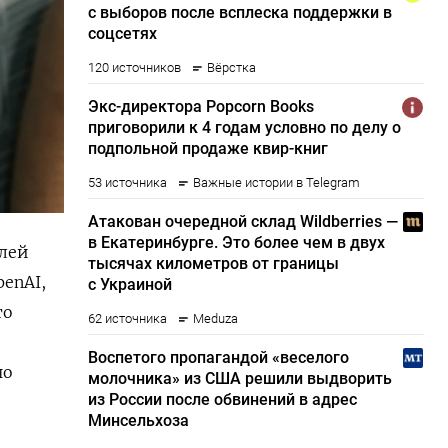
елей
enAI,
то
но