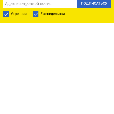
ПОДПИСАТЬСЯ
(НСТ) ЦБР оценивает устойчивость банков к
Утренняя
Еженедельная
циклическим кризисам.
«Конечная цель состоит в том, чтобы банки
правильно и адекватно оценивали риски и
заранее формировали капитал в том объеме,
который позволит им самостоятельно
справиться со стрессом», - сообщил Центробанк.
Сейчас регулятор тоже проводит стресс-тесты,
но для банков не предусмотрены материальные
последствия за плохие результаты.
«Как ответственному за стабильность
финансовой системы, регулятору важно, чтобы