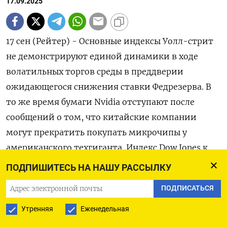
17.09.2025
17 сен (Рейтер) - Основные индексы Уолл-стрит
не демонстрируют единой динамики в ходе
волатильных торгов среды в преддверии
ожидающегося снижения ставки Федрезерва. В
то же время бумаги Nvidia отступают после
сообщений о том, что китайские компании
могут прекратить покупать микрочипы у
американского техгиганта. Индекс Dow Jones к
17:37 МСК вырос на 0,55% до 46.010,93 пункта,
ПОДПИШИТЕСЬ НА НАШУ РАССЫЛКУ
индекс S&P 500 опустился на 0,11% до 6.599,55​
ПОДПИСАТЬСЯ
пункта, а Nasdaq снизился на 0,48% до 22.227,17
пункта. Dow Jones: Лидеры роста: Изменение
Утренняя
Еженедельная
American Express 2,5% Walmart 1,7% Caterpillar