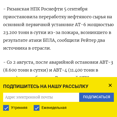
- Рязанская НПК Роснефти 5 сентября
приостановила переработку нефтяного сырья на
основной первичной установке АТ-6 мощностью
23.200 тонн в сутки из-за пожара, возникшего в
результате атаки БПЛА, сообщили Рейтер два
источника в отрасли.
- Со 2 августа, после аварийной остановки АВТ-3
(8.600 тонн в сутки) и АВТ-4 (11.400 тонн в
сутки), переработка на Рязанской НПК
осуществлялась только на АТ-6.
ПОДПИШИТЕСЬ НА НАШУ РАССЫЛКУ
ПОДПИСАТЬСЯ
- Рязанская НПК приостановила переработку
нефтяного сырья из-за пожара, возникшего 24
Утренняя
Еженедельная
февраля этого года после атаки БПЛА, сообщили