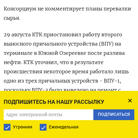
Консорциум не комментирует планы перевалки
сырья.
29 августа КТК приостановил работу второго
выносного причального устройства (ВПУ) на
терминале в Южной Озереевке после разлива
нефти. КТК уточнил, что в результате
происшествия некоторое время работало лишь
одно из трех причальных устройств - ВПУ-1,
поскольку ВПУ-3 было выведено на ремонт с
середины августа. 1 сентября на ВПУ-3
ПОДПИШИТЕСЬ НА НАШУ РАССЫЛКУ
профилактика завершилась.
ПОДПИСАТЬСЯ
КТК, по которому идёт более 80% всей
Утренняя
Еженедельная
экспортной казахстанской нефти, соединяет