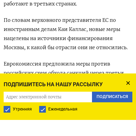
работают в третьих странах.
По словам верховного представителя ЕС по
иностранным делам Каи Каллас, новые меры
нацелены на источники финансирования
Москвы, к какой бы отрасли они не относились.
Еврокомиссия предложила меры против
российских схем обхода санкций через третьи
страны, в том числе с использованием
ПОДПИШИТЕСЬ НА НАШУ РАССЫЛКУ
криптовалют, и против российской системы
ПОДПИСАТЬСЯ
платежных карт Мир.
Утренняя
Еженедельная
Черный список теневого флота будет расширен
на 118 судов, перестрахование которых
европейскими фирмами будет запрещено.