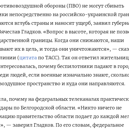
ротивовоздушной обороны (ПВО) не могут сбивать
ки непосредственно на российско-украинской гран
аются вглубь страны и наносят ущерб, заявил губерн
ячеслав Гладков. «Вопрос в высоте, которая не поз
сударственной границы. Когда они снижаются, наши
вают их в цель, и тогда они уничтожаются», — ска
 линии (
цитата
по ТАСС). Так он ответил жительниц
интересовалась, почему беспилотники падают в горо
еди людей, если военные изначально знают, скольк
 воздушное пространство и куда они направляются.
а, почему на федеральных телеканалах практическ
дары по Белгородской области. «Никто ничего не
ацию правительство области подает до каждой мел
, — заверил Гладков. По его словам, федеральное