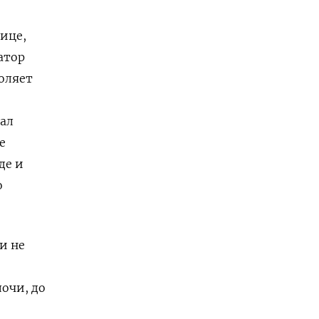
ице,
атор
воляет
зал
е
де и
о
и не
очи, до