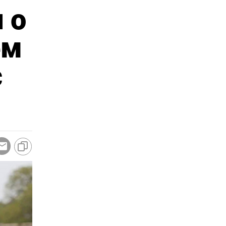
 о
ем
с