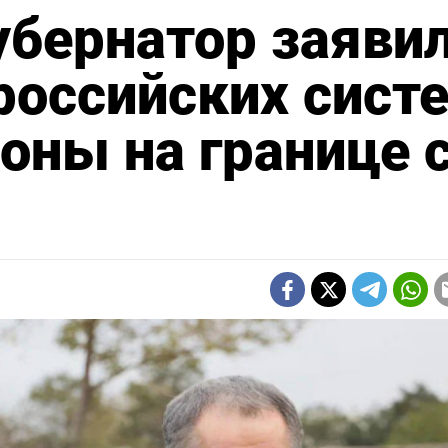
убернатор заявил
российских сист
оны на границе 