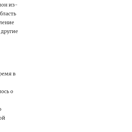
ион из-
область
еление
 другие
ремя в
лось о
о
ой