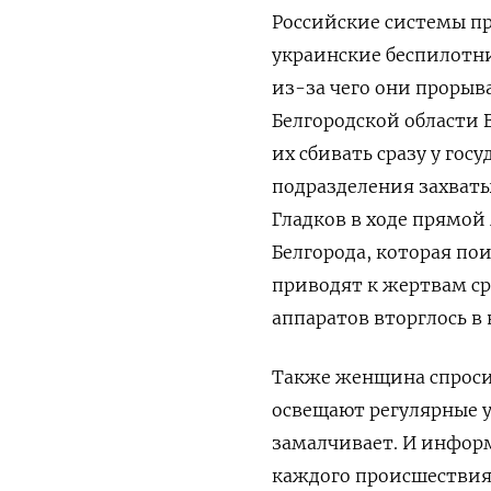
Российские системы п
украинские беспилотни
из-за чего они прорыв
Белгородской области В
их сбивать сразу у го
подразделения захваты
Гладков в ходе прямой
Белгорода, которая по
приводят к жертвам ср
аппаратов вторглось в
Также женщина спросил
освещают регулярные у
замалчивает. И информ
каждого происшествия»