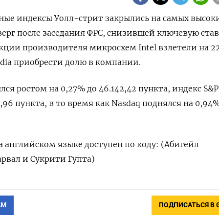
овные индексы Уолл-стрит закрылись на самых высок
верг после заседания ФРС, снизившей ключевую став
Акции производителя микросхем Intel взлетели на 2
dia приобрести долю в компании.
лся ростом на 0,27% до 46.142,42 пункта, индекс S&P
,96 пункта​, в то время как ​Nasdaq поднялся на 0,94
 английском языке доступен по коду: (Абигейл
рвал и Сукрити Гупта)
АМ
ПОДПИСАТЬСЯ В 