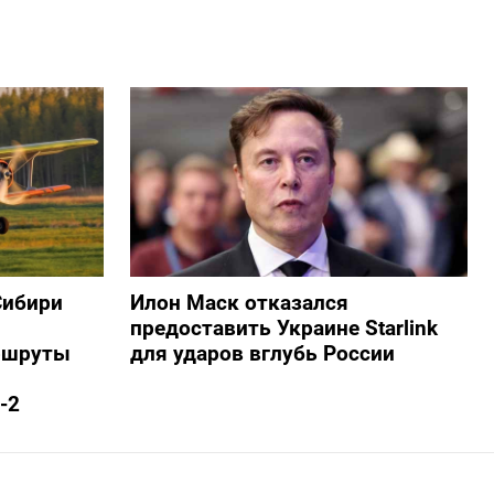
Сибири
Илон Маск отказался
предоставить Украине Starlink
ршруты
для ударов вглубь России
-2