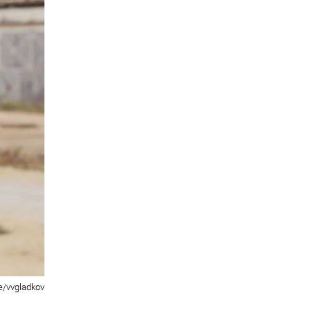
e/vvgladkov