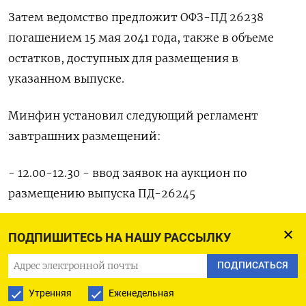
Затем ведомство предложит ОФЗ-ПД 26238
погашением 15 мая 2041 года, также в объеме
остатков, доступных для размещения в
указанном выпуске.
Минфин установил следующий регламент
завтрашних размещений:
- 12.00-12.30 - ввод заявок на аукцион по
размещению выпуска ПД-26245
- 14.00 - ввод цены отсечения для выпуска
ПОДПИШИТЕСЬ НА НАШУ РАССЫЛКУ
ПД-26245
ПОДПИСАТЬСЯ
- 14.30-15.00 - ввод заявок на аукцион по
Утренняя
Еженедельная