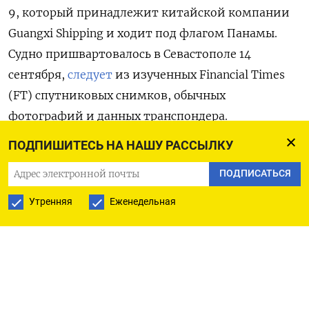
9, который принадлежит китайской компании
Guangxi
Shipping и ходит под флагом Панамы.
Судно пришвартовалось в Севастополе 14
сентября,
следует
из изученных Financial
Times
(FT) спутниковых снимков, обычных
фотографий и данных транспондера.
ПОДПИШИТЕСЬ НА НАШУ РАССЫЛКУ
Согласно маршруту контейнеровоза, который
восстановило издание, 2 сентября он вышел из
ПОДПИСАТЬСЯ
Стамбула и 6-го числа находился у
Утренняя
Еженедельная
Новороссийска. После этого экипаж сообщил, что
направляется в порт Кавказ, но спутниковые
снимки Европейского космического агентства от
9 и 11 сентября показали, что в заявленный
пункт назначения судно так и не дошло. При