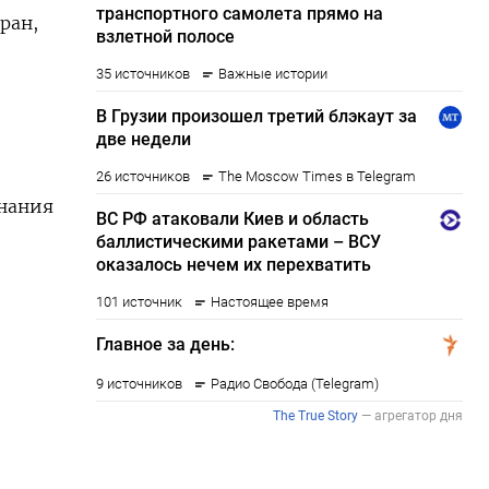
ран,
знания