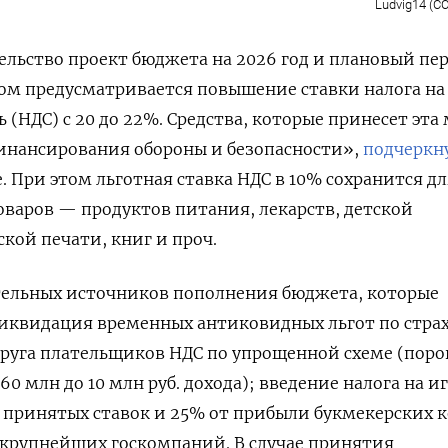
Ludvig14 (CC
льство проект бюджета на 2026 год и плановый пе
ром предусматривается повышение ставки налога на
(НДС) с 20 до 22%. Средства, которые принесет эта 
инансирования обороны и безопасности»,
подчеркн
 При этом льготная ставка НДС в 10% сохранится дл
варов — продуктов питания, лекарств, детской
кой печати, книг и проч.
тельных источников пополнения бюджета, которые
квидация временных антиковидных льгот по стра
руга плательщиков НДС по упрощенной схеме (поро
60 млн до 10 млн руб. дохода); введение налога на 
т принятых ставок и 25% от прибыли букмекерских к
 крупнейших госкомпаний. В случае принятия