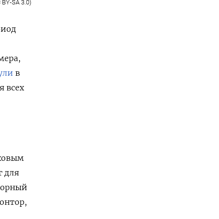
 BY-SA 3.0)
риод
мера,
ули
в
я всех
ховым
г для
игорный
онтор,