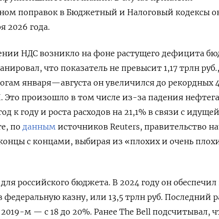
ом поправок в Бюджетный и Налоговый кодексы о
ря 2026 года.
нии НДС возникло на фоне растущего дефицита бю
нировал, что показатель не превысит 1,17 трлн руб.
тогам января—августа он увеличился до рекордных 4
П. Это произошло в том числе из-за падения нефтег
од к году и роста расходов на 21,1% в связи с идущей
ге, по
данным
источников Reuters, правительство н
 концы с концами, выбирая из «плохих и очень плох
для российского бюджета. В 2024 году он обеспечил
 федеральную казну, или 13,5 трлн руб. Последний р
2019-м — с 18 до 20%. Ранее The
Bell
подсчитывал, ч