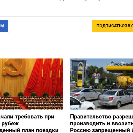
АМ
ПОДПИСАТЬСЯ В 
ачали требовать при
Правительство разре
а рубеж
производить и ввозить
денный план поездки
Россию запрещенный 