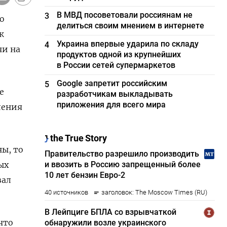
В МВД посоветовали россиянам не
3
о
делиться своим мнением в интернете
к
Украина впервые ударила по складу
4
чи на
продуктов одной из крупнейших
в России сетей супермаркетов
Google запретит российским
5
е
разработчикам выкладывать
приложения для всего мира
ления
ны, то
ых
зал
что