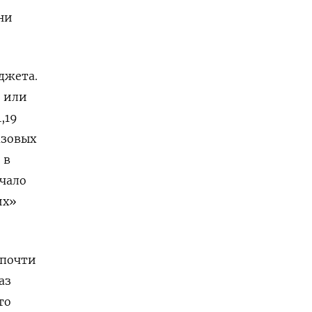
ни
джета.
, или
,19
азовых
 в
ачало
их»
 почти
аз
то