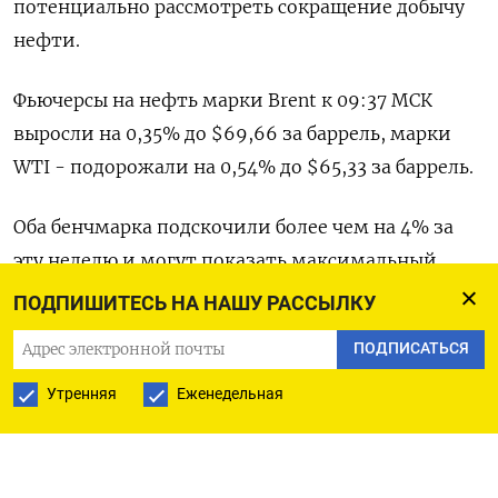
потенциально рассмотреть сокращение добычу
нефти.
Фьючерсы на нефть марки Brent к 09:37 МСК
выросли на 0,35% до $69,66 за баррель, марки
WTI - подорожали на 0,54% до $65,33 за баррель.
Оба бенчмарка подскочили более чем на 4% за
эту неделю и могут показать максимальный
недельный рост с 13 июня.
ПОДПИШИТЕСЬ НА НАШУ РАССЫЛКУ
ПОДПИСАТЬСЯ
Заместитель председателя правительства РФ
Александр Новак в четверг сказал, что страна
Утренняя
Еженедельная
введет частичный запрет на экспорт дизтоплива
до конца года и продлит действующий запрет на
экспорт бензина.