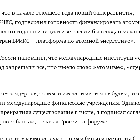
 что в начале текущего года новый банк развития,
РИКС, подтвердил готовность финансировать атом
ошлого года по инициативе России был создан меха
тран БРИКС – платформа по атомной энергетике».
 Гросси напомнил, что международные институты «
ад запрещали все, что имело слово »атомные«, »яде
о-то ядерное, то мы этим заниматься не будем, это
или международные финансовые учреждения. Однако
я прекратила существование в июне, я подписал сог
ного банка«, - сказал Гросси на форуме.
аключить меморандум с Новым банком развития (НБ