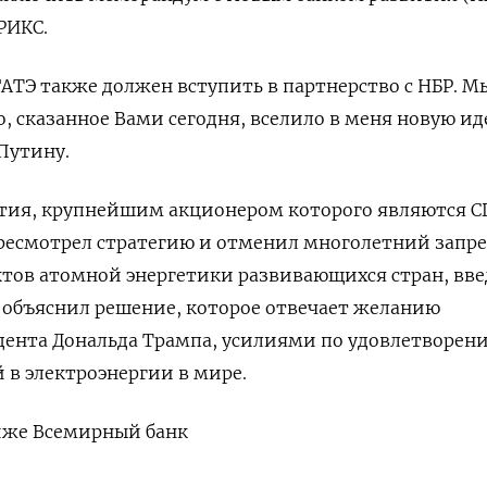
РИКС.
АТЭ также должен вступить в партнерство с НБР. М
но, сказанное Вами сегодня, вселило в меня новую ид
 Путину.
тия, крупнейшим акционером которого являются С
ресмотрел стратегию и отменил многолетний запре
тов атомной энергетики развивающихся стран, вв
ка объяснил решение, которое отвечает желанию
ента Дональда Трампа, усилиями по удовлетворен
 в электроэнергии в мире.
риже Всемирный банк