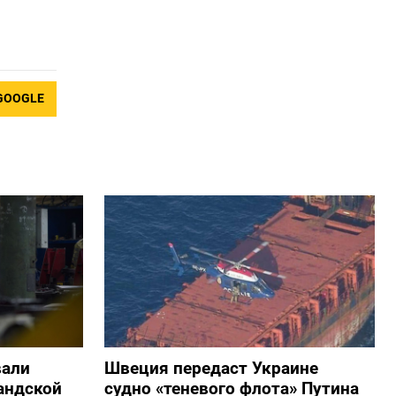
GOOGLE
вали
Швеция передаст Украине
андской
судно «теневого флота» Путина