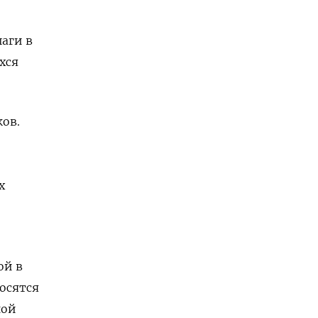
аги в
хся
ков.
х
ой в
осятся
ной