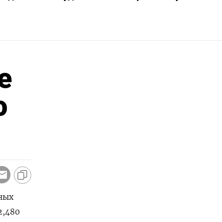
е
о
ных
2,480