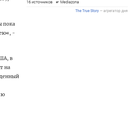
ы пока
ею«, -
ША, в
т на
еденный
ию