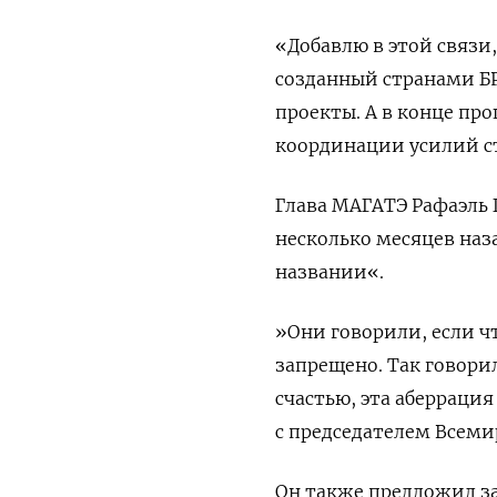
«Добавлю в этой связи,
созданный странами Б
проекты. А в конце пр
координации усилий с
Глава МАГАТЭ Рафаэль
несколько месяцев наз
названии«.
»Они говорили, если чт
запрещено. Так говор
счастью, эта аберраци
с председателем Всемир
Он также предложил з