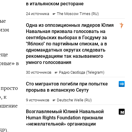
ные
низм
еще
рные» в
 просто
, к
лашение
Р),