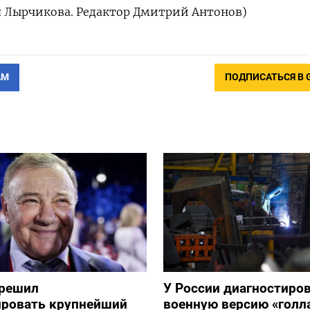
я Лырчикова. Редактор Дмитрий Антонов)
АМ
ПОДПИСАТЬСЯ В 
зрешил
У России диагностиро
ировать крупнейший
военную версию «голл