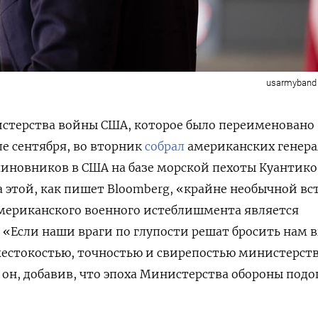
usarmyband 
истерства войны США, которое было переименовано
е сентября, во вторник
собрал
американских генера
иновников в США на базе морской пехоты Куантико
 этой, как пишет Bloomberg, «крайне необычной вс
американского военного истеблишмента является
. «Если наши враги по глупости решат бросить нам 
жестокостью, точностью и свирепостью министерст
он, добавив, что
эпоха
Министерства
обороны
подо