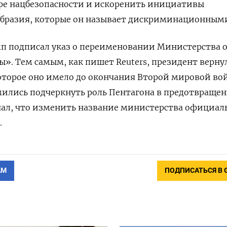
ере нацбезопасности и искоренить инициативы
образия, которые он называет дискриминационным
мп подписал указ о переименовании Министерства 
». Тем самым, как пишет Reuters, президент верну
оторое оно имело до окончания Второй мировой во
мились подчеркнуть роль Пентагона в предотвраще
чал, что изменить название министерства официал
.
АМ
ПОДПИСАТЬСЯ В 