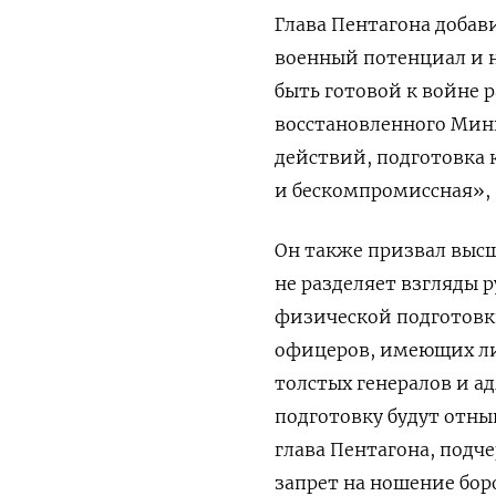
Глава Пентагона добав
военный потенциал и н
быть готовой к войне
восстановленного Мин
действий, подготовка к
и бескомпромиссная», 
Он также призвал высш
не разделяет взгляды 
физической подготовки
офицеров, имеющих ли
толстых генералов и а
подготовку будут отны
глава Пентагона, подч
запрет на ношение боро