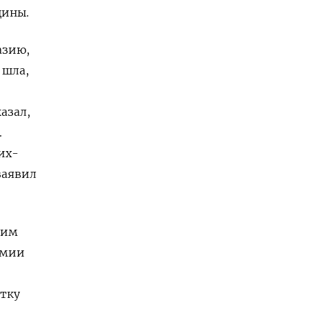
щины.
азию,
 шла,
азал,
.
их-
заявил
щим
рмии
тку