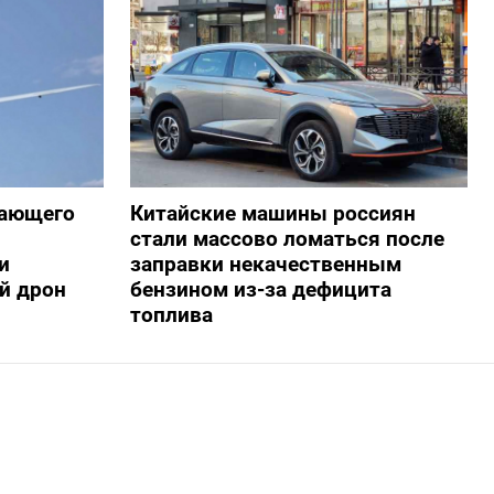
жающего
Китайские машины россиян
стали массово ломаться после
и
заправки некачественным
й дрон
бензином из-за дефицита
топлива