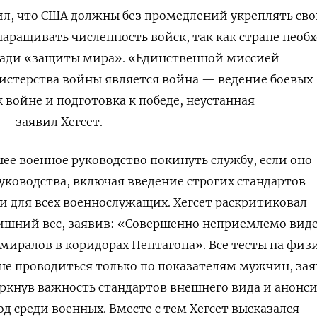
ил, что США должны без промедлений укреплять св
аращивать численность войск, так как стране необ
 ради «защиты мира». «Единственной миссией
истерства войны является война — ведение боевых
 войне и подготовка к победе, неустанная
— заявил Хегсет.
ее военное руководство покинуть службу, если оно
руководства, включая введение строгих стандартов
 для всех военнослужащих. Хегсет раскритиковал
шний вес, заявив: «Совершенно неприемлемо вид
дмиралов в коридорах Пентагона». Все тесты на физ
не проводиться только по показателям мужчин, за
еркнув важность стандартов внешнего вида и анонс
д среди военных. Вместе с тем Хегсет высказался