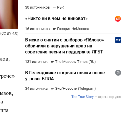
(CC BY 4.0)
лов,
трече»
вызов,
ва
шла