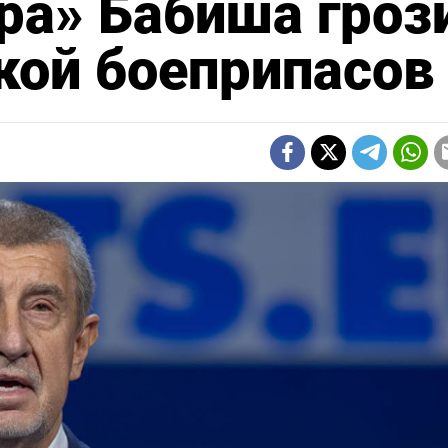
ра» Бабиша гроз
кой боеприпасов