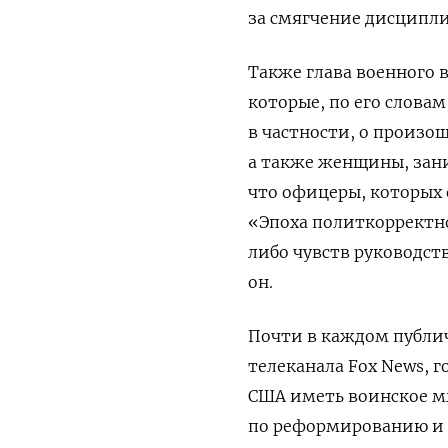
за смягчение дисципл
Также глава военного
которые, по его словам
в частности, о произо
а также женщины, зани
что офицеры, которых 
«Эпоха политкорректно
либо чувств руководст
он.
Почти в каждом публи
телеканала Fox News, 
США иметь воинское м
по реформированию и 