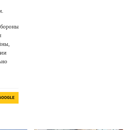
и.
обороны
л
йны,
нии
ьно
GOOGLE