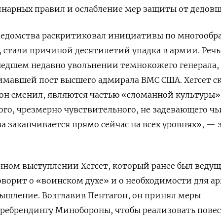
инарных правил и ослабление мер защиты от дедов
 ведомства раскритиковал инициативы по многообр
, стали причиной десятилетий упадка в армии. Речь
шедшем недавно увольнении темнокожего генерала,
мавшей пост высшего адмирала ВМС США. Хегсет ск
он сменил, являются частью «сломанной культуры»
го, чрезмерно чувствительного, не задевающего чь
ва заканчивается прямо сейчас на всех уровнях», — 
чном выступлении Хегсет, который ранее был веду
говорит о «воинском духе» и о необходимости для а
ышление. Возглавив Пентагон, он принял меры
ребрендингу Минобороны, чтобы реализовать повес