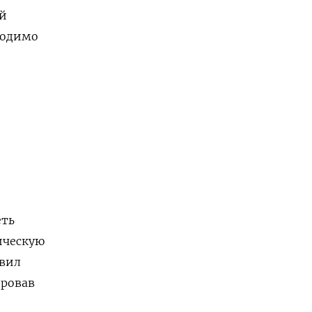
ой
ходимо
еть
ическую
явил
ировав