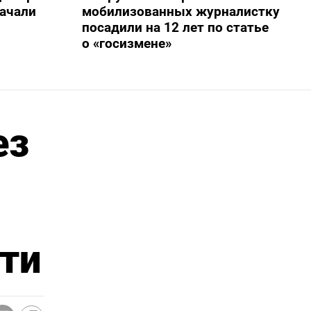
начали
мобилизованных журналистку
посадили на 12 лет по статье
о «госизмене»
ез
сти