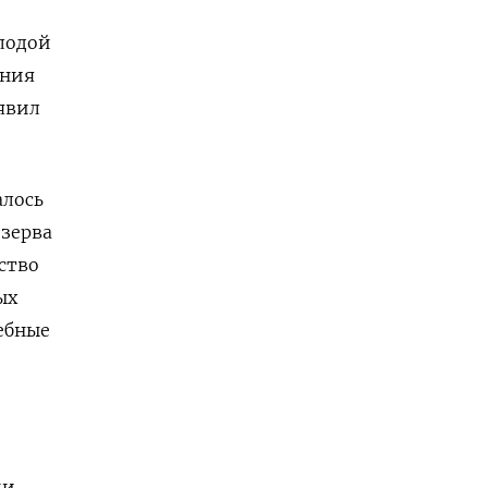
олодой
ения
явил
алось
езерва
ство
ых
чебные
ми