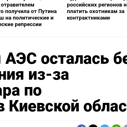
с отравителем
российских регионов 
о получила от Путина
платить охотникам за
ш на политические и
контрактниками
еские репрессии
 АЭС осталась б
ния из-за
ара по
в Киевской обла