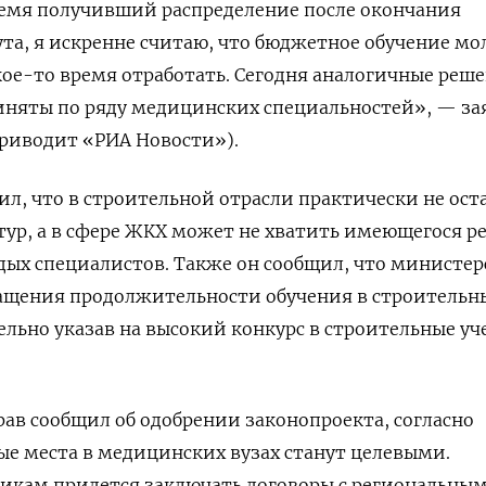
время получивший распределение после окончания
та, я искренне считаю, что бюджетное обучение м
ое-то время отработать. Сегодня аналогичные реш
иняты по ряду медицинских специальностей», — за
приводит «РИА Новости»).
ил, что в строительной отрасли практически не ост
тур, а в сфере ЖКХ может не хватить имеющегося р
дых специалистов. Также он сообщил, что министер
ращения продолжительности обучения в строительн
дельно указав на высокий конкурс в строительные у
рав сообщил об одобрении законопроекта, согласно
е места в медицинских вузах станут целевыми.
икам придется заключать договоры с региональны