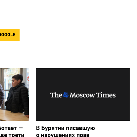
GOOGLE
ботает —
В Бурятии писавшую
ве трети
о нарушениях прав