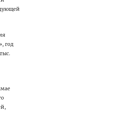
едующей
ия
, год
тыс.
 мае
то
й,