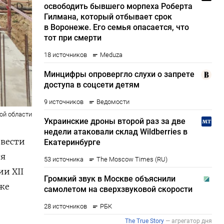
ой области
ввести
ся
ии XII
уже