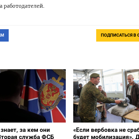
а работодателей.
АМ
ПОДПИСАТЬСЯ В 
 знает, за кем они
«Если вербовка не сра
Вторая служба ФСБ
будет мобилизация». Д