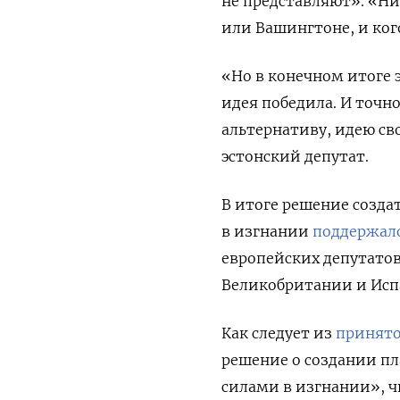
не представляют». «Ни
или Вашингтоне, и ког
«Но в конечном итоге 
идея победила. И точн
альтернативу, идею св
эстонский депутат.
В итоге решение созда
в изгнании
поддержал
европейских депутатов
Великобритании и Исп
Как следует из
принято
решение о создании п
силами в изгнании», ч