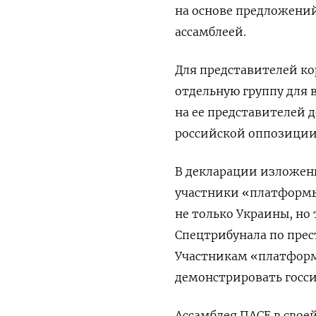
на основе предложени
ассамблеей.
Для представителей ко
отдельную группу для в
на ее представителей 
российской оппозиции
В декларации изложен
участники «платформы
не только Украины, но
Спецтрибунала по пре
Участникам «платформ
демонстрировать госс
Ассамблея ПАСЕ в свое