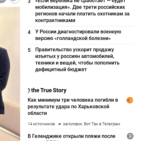
«Если вербовка не сработает — будет
3
мобилизация». Две трети российских
регионов начали платить охотникам за
контрактниками
У России диагностировали военную
4
версию «голландской болезни»
Правительство ускорит продажу
5
изъятых у россиян автомобилей,
техники и вещей, чтобы пополнить
дефицитный бюджет