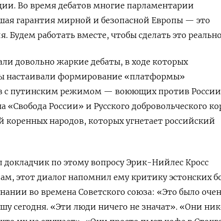
ции. Во время дебатов многие парламентарии
шая гарантия мирной и безопасной Европы — это
. Будем работать вместе, чтобы сделать это реальн
ли довольно жаркие дебаты, в ходе которых
ны настаивали формирование «платформы»
в с путинским режимом — воюющих против России
а «Свобода России» и Русского добровольческого ко
й коренных народов, которых угнетает российский
л докладчик по этому вопросу Эрик-Нийлес Кросс
овам, этот диалог напомнил ему критику эстонских б
гнании во времена Советского союза: «Это было оче
ышу сегодня. «Эти люди ничего не значат». «Они ник