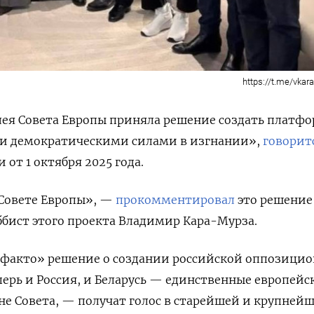
https://t.me/vka
ея Совета Европы приняла решение создать платфо
ми демократическими силами в изгнании»,
говорит
от 1 октября 2025 года.
 Совете Европы», —
прокомментировал
это решение 
ббист этого проекта Владимир Кара-Мурза.
е-факто» решение о создании российской оппозици
перь и Россия, и Беларусь — единственные европейс
не Совета, — получат голос в старейшей и крупней