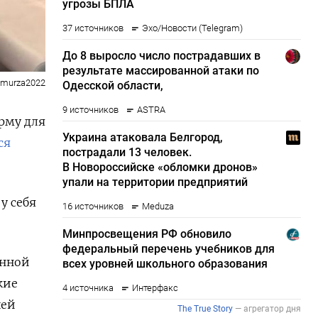
ramurza2022
рму для
ся
у себя
онной
кие
шей