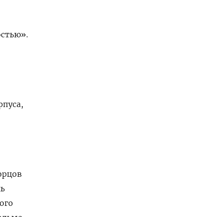
остью».
рпуса,
орцов
нь
ого