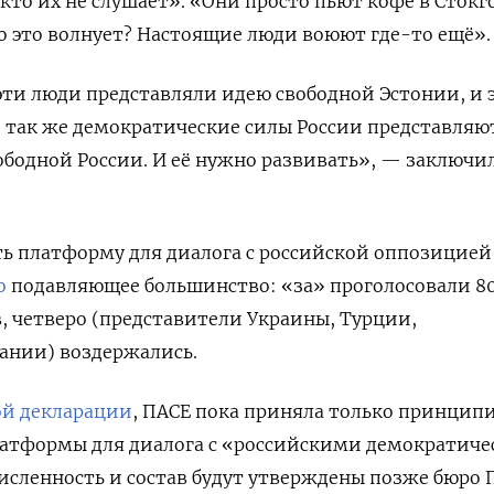
кто их не слушает». «Они просто пьют кофе в Стокг
о это волнует? Настоящие люди воюют где-то ещё».
эти люди представляли идею свободной Эстонии, и 
о так же демократические силы России представляю
ободной России. И её нужно развивать», — заключи
ть платформу для диалога с российской оппозицией
о
подавляющее большинство: «за» проголосовали 8
, четверо (представители Украины, Турции,
ании) воздержались.
й декларации
, ПАСЕ пока приняла только принцип
латформы для диалога с «российскими демократич
исленность и состав будут утверждены позже бюро 