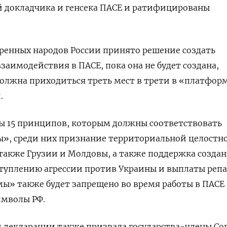
й докладчика и генсека ПАСЕ и ратифицированы
ренных народов России принято решение создать
заимодействия в ПАСЕ, пока она не будет создана,
должна приходиться треть мест в трети в «платфор
.
ы 15 принципов, которым должны соответствовать
», среди них признание территориальной целостн
 также Грузии и Молдовы, а также поддержка созда
ступлению агрессии против Украины и выплаты реп
ы» также будет запрещено во время работы в ПАСЕ
имволы РФ.
й декларации также призвала государства-члены Со