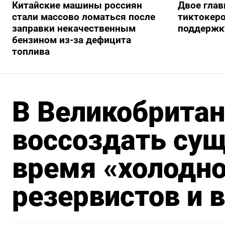
Китайские машины россиян
Двое глав
стали массово ломаться после
тиктокеро
заправки некачественным
поддержку
бензином из-за дефицита
топлива
В Великобрита
воссоздать су
время «холодн
резервистов и 