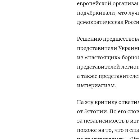
европейской организа
подчёркивали, что луч
демократическая Россия
Решению предшествова
представители Украи
из «настоящих» борцо
представителей легион
а также представителе
империализм.
На эту критику ответи
от Эстонии. По его сл
за независимость в из
похоже на то, что я сл