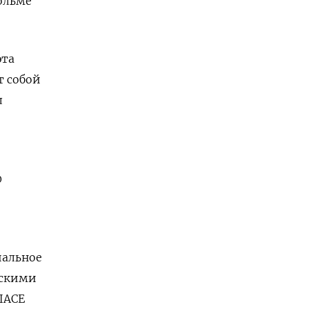
ольме
эта
т собой
л
0
иальное
ескими
ПАСЕ