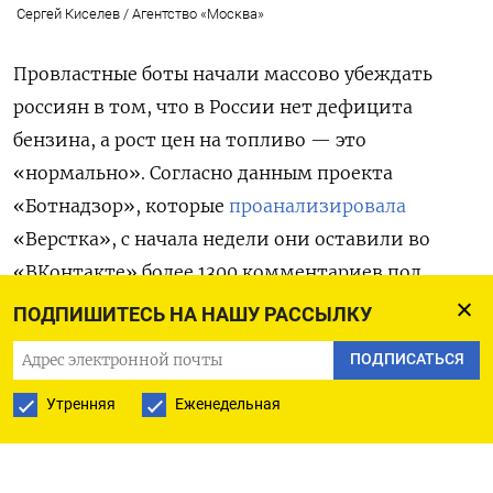
Сергей Киселев / Агентство «Москва»
Провластные боты начали массово убеждать
россиян в том, что в России нет дефицита
бензина, а рост цен на топливо — это
«нормально». Согласно данным проекта
«Ботнадзор», которые
проанализировала
«Верстка», с начала недели они оставили во
«ВКонтакте» более 1300 комментариев под
публикациями на тему топливного кризиса.
ПОДПИШИТЕСЬ НА НАШУ РАССЫЛКУ
Всего в информационной кампании было
ПОДПИСАТЬСЯ
задействовано более 550 аккаунтов. Они
сосредоточились на комментировании постов
Утренняя
Еженедельная
преимущественно в региональных пабликах и
группах на автомобильную тематику.