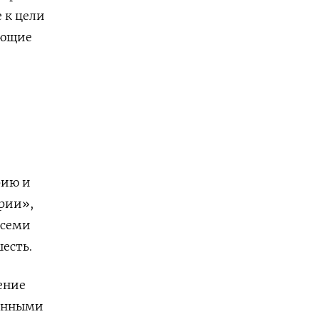
 к цели
яющие
рию и
ории»,
 семи
шесть.
ение
данными