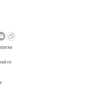
апуска
nal со
т