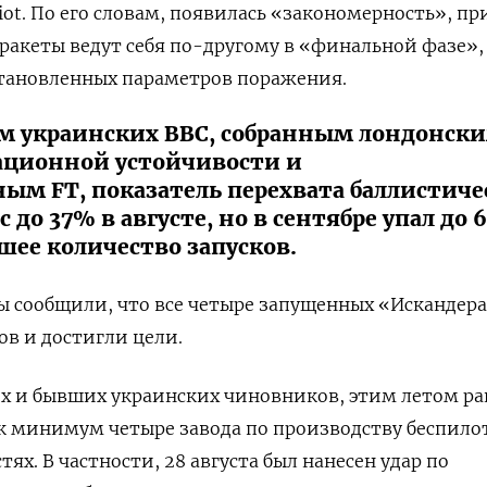
ot. По его словам, появилась «закономерность», пр
акеты ведут себя по-другому в «финальной фазе»,
становленных параметров поражения.
м украинских ВВС, собранным лондонск
ционной устойчивости и
ым FT, показатель перехвата баллистиче
с до 37% в августе, но в сентябре упал до 
шее количество запусков.
ы сообщили, что все четыре запущенных «Искандер
в и достигли цели.
х и бывших украинских чиновников, этим летом р
ак минимум четыре завода по производству беспил
тях. В частности, 28 августа был нанесен удар по