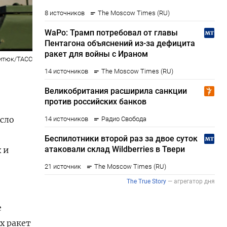
итюк/ТАСС
исло
х и
е
х ракет