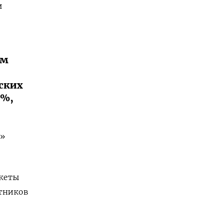
и
им
ских
6%,
а»
акеты
отников