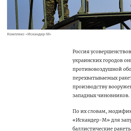
Комплекс «Искандер-М»
Россия усовершенствов
украинских городов о
противовоздушной обор
перехватываемых ракет
производству вооруже
западных чиновников.
По их словам, модифик
«Искандер-М» для запу
баллистические ракеты