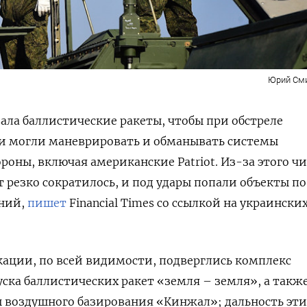
Юрий См
ала баллистические ракеты, чтобы при обстреле
ни могли маневрировать и обманывать системы
оны, включая американские Patriot. Из-за этого ч
 резко сократилось, и под удары попали объекты по
ний,
пишет
Financial Times со ссылкой на украински
ации, по всей видимости, подверглись комплекс
ска баллистических ракет «земля – земля», а такж
 воздушного базирования «Кинжал»; дальность эти