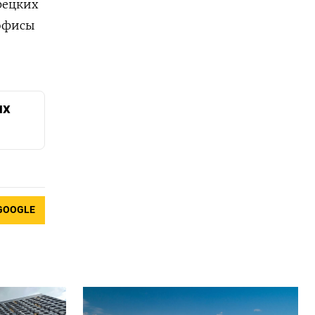
рецких
 офисы
их
GOOGLE