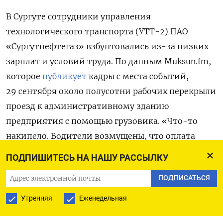
В Сургуте сотрудники управления
технологического транспорта (УТТ-2) ПАО
«Сургутнефтегаз» взбунтовались из-за низких
зарплат и условий труда. По данным Muksun.fm,
которое
публикует
кадры с места событий,
29 сентября около полусотни рабочих перекрыли
проезд к административному зданию
предприятия с помощью грузовика. «Что-то
накипело. Водители возмущены, что оплата
низкая, говорят, якобы обманывают с зарплатой.
ПОДПИШИТЕСЬ НА НАШУ РАССЫЛКУ
Нет запчастей. На ремонте приходится долго
ПОДПИСАТЬСЯ
стоять. А чтобы простоев не было, вынуждены
сами покупать запчасти», — рассказал
Утренняя
Еженедельная
собеседник издания о мотивах бастующих.