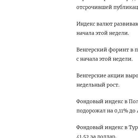
отсрочившей публикаци
Индекс валют развиваю
начала этой недели.
Венгерский форинт в па
с начала этой недели.
Венгерские акции выр
недельный рост.
Фондовый индекс в Пол
подорожал на 0,11% до 4
Фондовый индекс в Турц
41,52 за доллар.