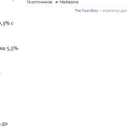
,3% с
на 5,5%
й
 до