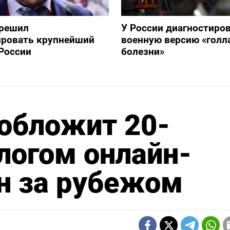
зрешил
У России диагностиро
ировать крупнейший
военную версию «голл
России
болезни»
обложит 20-
логом онлайн-
н за рубежом