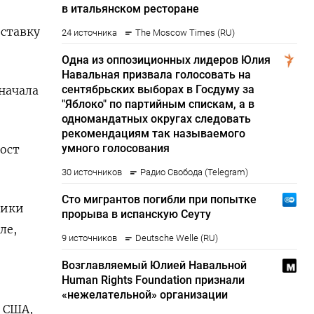
 ставку
 начала
ост
тики
ле,
 США,