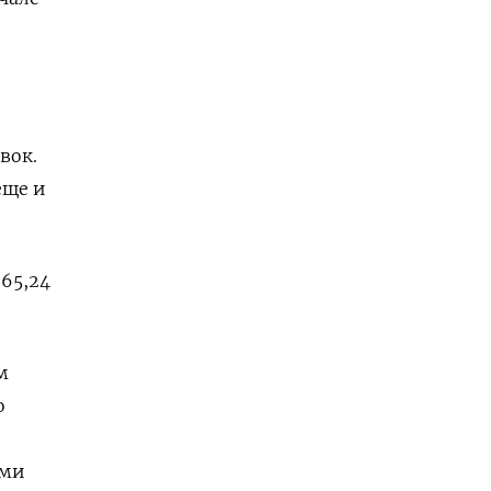
вок.
еще и
$65,24
м
о
ыми