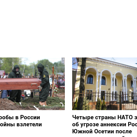
робы в России
Четыре страны НАТО 
войны взлетели
об угрозе аннексии Ро
Южной Осетии после