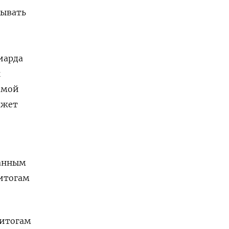
зывать
иарда
ы
имой
ожет
данным
 итогам
 итогам