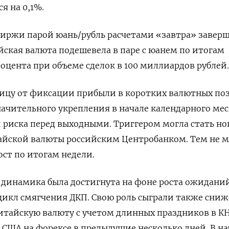
я на 0,1%.
иржи парой юань/рубль расчетами «завтра» завер
ийская валюта подешевела в паре с юанем по итогам
оцента при объеме сделок в 100 миллиардов рублей.
ницу от фиксации прибыли в коротких валютных по
ачительного укрепления в начале календарного мес
риска перед выходными. Триггером могла стать но
йской валюты российским Центробанком. Тем не м
ост по итогам недели.
динамика была достигнута на фоне роста ожиданий
цикл смягчения ДКП. Свою роль сыграли также сни
китайскую валюту с учетом длинных праздников в КН
 США на форексе в предыдущие несколько дней. В на