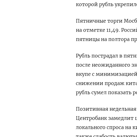
которой рубль укрепилс
Пятничные торги Мосб
на отметке 11,49. Росс
пятницы на полтора пр
Рубль пострадал в пят
после неожиданного зн
вкупе с минимизацией 
снижении продаж кита
рубль сумел показать р
Позитивная недельная 
Центробанк замедлит 
локального спроса на 
также слабость валюты