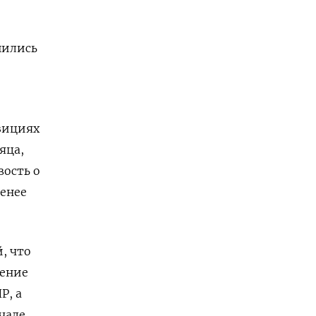
шились
зициях
яца,
вость о
енее
, что
жение
Р, а
чале