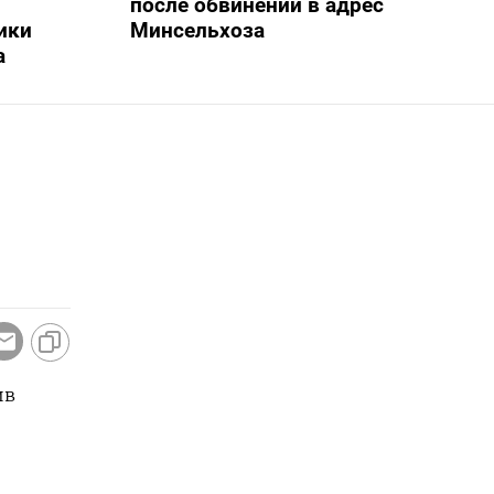
после обвинений в адрес
ики
Минсельхоза
а
ив