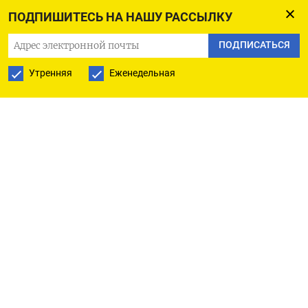
беспилотники. Председатель Еврокомиссии
ПОДПИШИТЕСЬ НА НАШУ РАССЫЛКУ
Урсула фон дер Ляйен так высказалась о
ПОДПИСАТЬСЯ
последних событиях: «Пришло время назвать
эти вещи своими именами. Это гибридная
Утренняя
Еженедельная
война».
«Мы сейчас видим больше беспилотников, чем
несколько месяцев назад, и обеспокоены этим»,
–
рассказал
Politico Ален Кеврин, региональный
директор Thales Belgium, о том, что происходит
над объектом компании неподалеку от Льежа.
По его словам, Thales, одна из крупнейших
оборонных компаний Европы со штаб-
квартирой во Франции, приложила «огромные
усилия» для установки на своих предприятиях