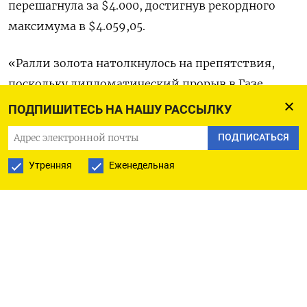
перешагнула за $4.000, достигнув рекордного
максимума в $4.059,05.
«Ралли золота натолкнулось на препятствия,
поскольку дипломатический прорыв в Газе
снижает непринятие риска, а продолжающееся
ПОДПИШИТЕСЬ НА НАШУ РАССЫЛКУ
восстановление доллара подрывает драгметалл и
ПОДПИСАТЬСЯ
создает риски коррекции», - говорит Никос
Цабурас из Tradu.
Утренняя
Еженедельная
«Однако бычий импульс не исчерпан, и путь к
новым историческим максимумам по-
прежнему открыт».
Президент США Дональд Трамп объявил о
договоренности, предусматриващей