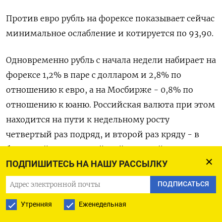
Против евро рубль на форексе показывает сейчас
минимальное ослабление и котируется по 93,90.
Одновременно рубль с начала недели набирает на
форексе 1,2% в паре с долларом и 2,8% по
отношению к евро, а на Мосбирже - 0,8% по
отношению к юаню. Российская валюта при этом
находится на пути к недельному росту
четвертый раз подряд, и второй раз кряду - в
биржевой паре с китайской валютой.
ПОДПИШИТЕСЬ НА НАШУ РАССЫЛКУ
Против юаня рубль в среду достиг на Мосбирже
ПОДПИСАТЬСЯ
максимального с начала осени значения, 11,25. На
Утренняя
Еженедельная
форексе российская валюта достигла максимума
с начала осени в паре с евро, накануне