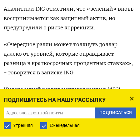
Аналитики ING отметили, что «зеленый» вновь
воспринимается как защитный актив, но
предупредили о риске коррекции.
«Очередное ралли может толкнуть доллар
далеко от уровней, которые оправдывает
разница в краткосрочных процентных ставках»,
- говорится в записке ING.
Индекс акций развивающихся рынков MSCI
просел на 0,57%.
ПОДПИШИТЕСЬ НА НАШУ РАССЫЛКУ
ПОДПИСАТЬСЯ
Форинт в паре с евро был малоподвижен на
уровне 390,27, но по итогам недели может
Утренняя
Еженедельная
потерять в стоимости более полупроцента: