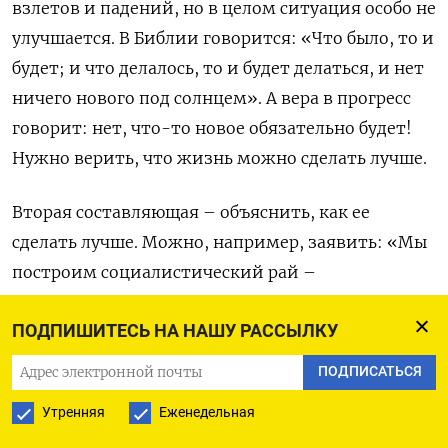
взлетов и падений, но в целом ситуация особо не
улучшается. В Библии говорится: «Что было, то и
будет; и что делалось, то и будет делаться, и нет
ничего нового под солнцем». А вера в прогресс
говорит: нет, что-то новое обязательно будет!
Нужно верить, что жизнь можно сделать лучше.
Вторая составляющая – объяснить, как ее
сделать лучше. Можно, например, заявить: «Мы
построим социалистический рай –
национализируем средства производства,
ПОДПИШИТЕСЬ НА НАШУ РАССЫЛКУ
создадим общество, где все будут равны», и тому
подобное. Но мне кажется, что здесь самое
ПОДПИСАТЬСЯ
важное – это знание, прежде всего научное
Утренняя
Еженедельная
знание: нужно понимать природные явления и