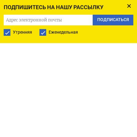
года составило 39%. Всего, по данным РЛО,
ПОДПИШИТЕСЬ НА НАШУ РАССЫЛКУ
в минувшем году субъекты закупили 13,9 тыс.
ПОДПИСАТЬСЯ
лифтов на 60,6 млрд руб.
Утренняя
Еженедельная
Причина сокращения закупок заключается
в нехватке денег на спецсчетах домов и в фондах
капитального ремонта регионов, которые
пополняются за счет взносов граждан, отмечает
Харламов. Также в субъектах стараются
сэкономить на замене лифтового оборудования,
констатирует
руководитель проектов практики
«Инжиниринг» компании Strategy Partners
Дмитрий Арестов. По его словам, там,
где есть
возможность с точки зрения безопасности,
управляющие компании вместо установки