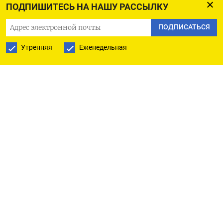
ПОДПИШИТЕСЬ НА НАШУ РАССЫЛКУ
ПОДПИСАТЬСЯ
Утренняя
Еженедельная
РУССКАЯ СЛУЖБА
ПОДПИШИТЕСЬ НА НАШУ РАССЫЛКУ
ПОДПИСАТЬСЯ
Ежедневная
Еженедельная
The Moscow Times
О нас
Политика конфиденциальности