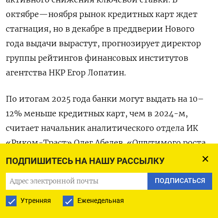
октябре—ноября рынок кредитных карт ждет
стагнация, но в декабре в преддверии Нового
года выдачи вырастут, прогнозирует директор
группы рейтингов финансовых институтов
агентства НКР Егор Лопатин.
По итогам 2025 года банки могут выдать на 10–
12% меньше кредитных карт, чем в 2024-м,
считает начальник аналитического отдела ИК
«Риком-Траст» Олег Абелев. «Ощутимого роста
карточного сегмента мы не ожидаем до момента
ПОДПИШИТЕСЬ НА НАШУ РАССЫЛКУ
ослабления макропруденциальных мер
ПОДПИСАТЬСЯ
регулятора и заметного понижения уровня
ставок», — заключил директор группы
Утренняя
Еженедельная
рейтингов финансовых институтов АКРА