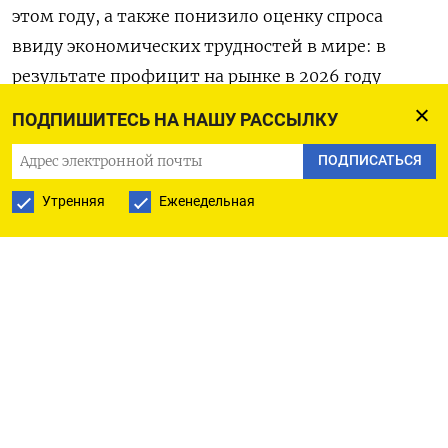
этом году, а также понизило оценку спроса
ввиду экономических трудностей в мире: в
результате профицит на рынке в 2026 году
может достичь 4 миллионов баррелей в сутки,
ПОДПИШИТЕСЬ НА НАШУ РАССЫЛКУ
говорится в отчете.
ПОДПИСАТЬСЯ
Аналитик UBS Джованни Стауново назвал отчет
Утренняя
Еженедельная
МЭА медвежьим фактором.
Фьючерсы на нефть марки Brent к 14:13 МСК
упали на 2,29% до $61,87 за баррель,
североамериканская смесь WTI подешевела на
2,44% до $58,04 за баррель.
Оба контракта близки к минимумам пяти
месяцев.