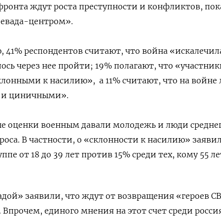
 фронта ждут роста преступности и конфликтов, пок
Левада-центром».
, 41% респондентов считают, что война «искалечил
ось через нее пройти; 19% полагают, что «участни
клонными к насилию»,
а 11% считают, что на войне
 и циничными».
ые оценки военным давали молодежь и люди средне
проса. В частности, о «склонности к насилию» заяви
ппе от 18 до 39 лет против 15% среди тех, кому 55 ле
дой» заявили, что ждут от возвращения «героев С
 Впрочем, единого мнения на этот счет среди росси