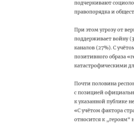
подчеркивают социолог
правопорядка и общест
При этом угрозу от ве
поддерживает войну (
каналов (27%). С учёто
позитивного образа «
катастрофическими дл
Почти половина респон
с позицией официальн
к указанной публике н
«С учётом фактора стра
относится к „героям“ 