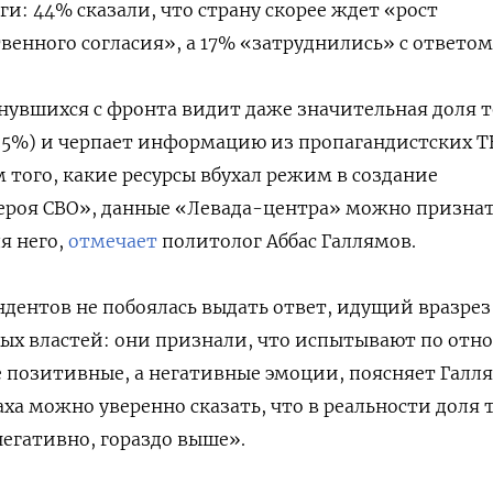
и: 44% сказали, что страну скорее ждет «рост
венного согласия», а 17% «затруднились» с ответом
рнувшихся с фронта видит даже значительная доля т
35%) и черпает информацию из пропагандистских Т
м того, какие ресурсы вбухал режим в создание
героя СВО», данные «Левада-центра» можно призна
я него,
отмечает
политолог Аббас Галлямов.
дентов не побоялась выдать ответ, идущий вразрез
ых властей: они признали, что испытывают по от
е позитивные, а негативные эмоции, поясняет Галл
ха можно уверенно сказать, что в реальности доля т
негативно, гораздо выше».