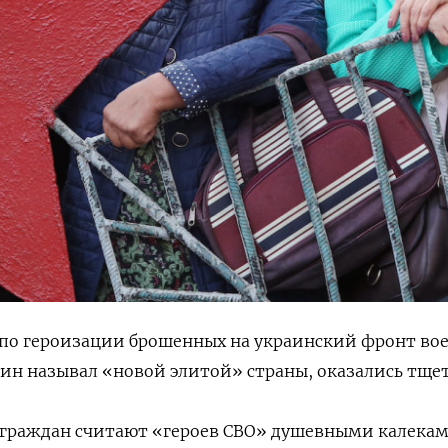
 по героизации брошенных на украинский фронт во
ин называл «новой элитой» страны, оказались тще
 граждан считают «героев СВО» душевными калекам