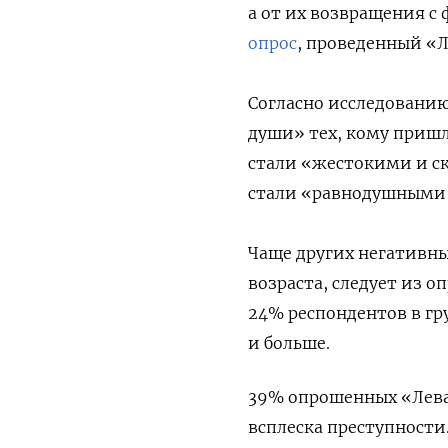
а от их возвращения с
опрос
, проведенный «
Согласно исследованию
души» тех, кому пришл
стали «жестокими и с
стали «равнодушными
Чаще других негативн
возраста, следует из о
24% респондентов в гру
и больше.
39% опрошенных «Лева
всплеска преступности.