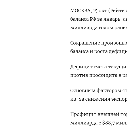
МОСКВА, 15 окт (Рейте
баланса РФ за январь-а
миллиарда годом ранее
Сокращение произошло
баланса и роста дефици
Дефицит счета текущих
против профицита в ра
Основным фактором ст
из-за снижения экспор
Профицит внешней торг
миллиарда с $88,7 мил