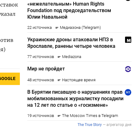
оставок
указал
ротив
я)
GOOGLE