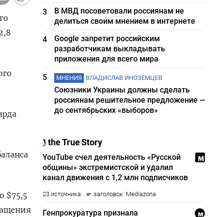
В МВД посоветовали россиянам не
3
го
делиться своим мнением в интернете
2,8
Google запретит российским
4
разработчикам выкладывать
приложения для всего мира
ого
5
МНЕНИЯ
ВЛАДИСЛАВ ИНОЗЕМЦЕВ
Союзники Украины должны сделать
россиянам решительное предложение —
до сентябрьских «выборов»
арда
баланса
 $75,5
кращения