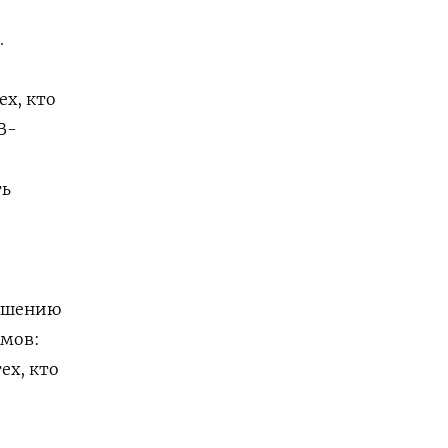
.
ех, кто
В-
ть
ношению
ямов:
ех, кто