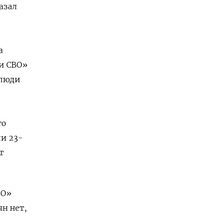
азал
а
ки СВО»
 люди
го
ли 23-
т
ВО»
ян нет,