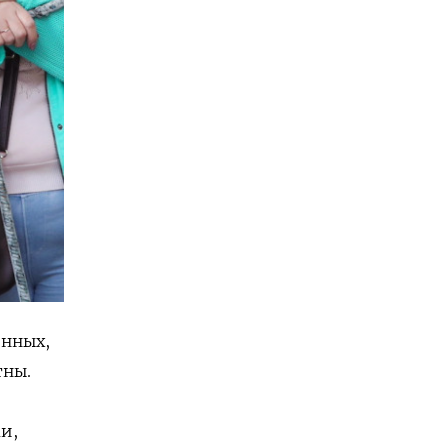
енных,
тны.
и,