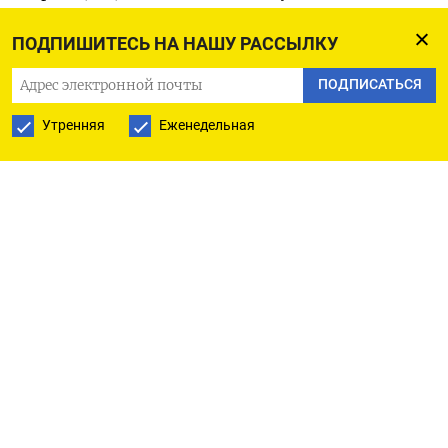
21 июля, 91,02.
ПОДПИШИТЕСЬ НА НАШУ РАССЫЛКУ
Пара юань/рубль к 9.40 МСК находилась на
ПОДПИСАТЬСЯ
форексе у отметки 11,78, и российская валюта
Утренняя
Еженедельная
теряет 0,2%, согласно данным LSEG, котируясь
вблизи достигнутого накануне максимума с 13
августа, 10,76.
По итогам вчерашних торгов Мосбиржи рубль
подорожал к юаню на 0,8%, завершив сессию
расчетами «завтра» котировкой 10,99 при
объеме сделок в 124,5 миллиарда рублей.
Накануне было достигнуто максимальное с 23
июля биржевое значение российской валюты в