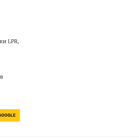
ки LPR,
 в
GOOGLE