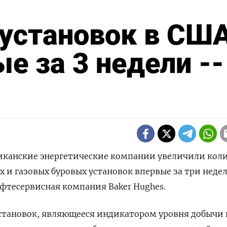
 установок в СШ
е за 3 недели --
риканские энергетические компании увеличили кол
и газовых буровых установок впервые за три недел
фтесервисная компания Baker Hughes.
становок, являющееся индикатором уровня добычи 