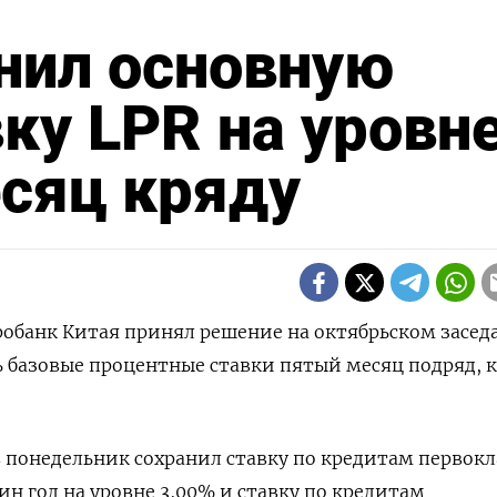
нил основную
ку LPR на уровн
сяц кряду
тробанк Китая принял решение на октябрьском засед
 базовые процентные ставки пятый месяц подряд, к
 понедельник сохранил ставку по кредитам первок
ин год на уровне 3,00% и ставку по кредитам