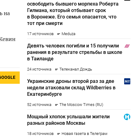
ь на
 Кевин
GOOGLE