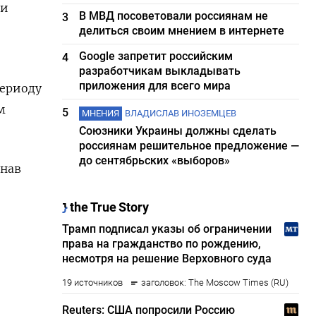
 и
В МВД посоветовали россиянам не
3
делиться своим мнением в интернете
Google запретит российским
4
разработчикам выкладывать
приложения для всего мира
периоду
м
5
МНЕНИЯ
ВЛАДИСЛАВ ИНОЗЕМЦЕВ
Союзники Украины должны сделать
россиянам решительное предложение —
до сентябрьских «выборов»
гнав