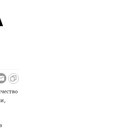
А
ичество
и,
в