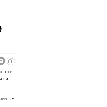
е
ании в
ак и
лассным