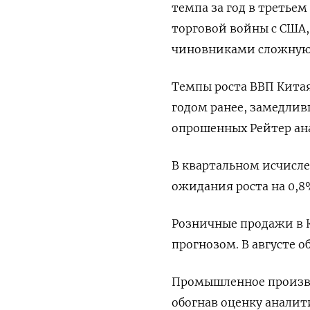
темпа за год в третье
торговой войны с США,
чиновниками сложную з
Темпы роста ВВП Китая
годом ранее, замедлив
опрошенных Рейтер ан
В квартальном исчисле
ожидания роста на 0,8
Розничные продажи в К
прогнозом. В августе о
Промышленное производ
обогнав оценку аналити