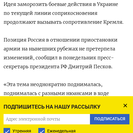
Идея заморозить боевые действия в Украине
по текущей линии соприкосновения
продолжают вызывать сопротивление Кремля.
Позиция Россия в отношении приостановки
армии на нынешних рубежах не претерпела
изменений, сообщил в понедельник пресс-
секретарь президента РФ Дмитрий Песков.
«Эта тема неоднократно поднималась,
поднималась с разными нюансами в ходе
контактов российско-американских,
ПОДПИШИТЕСЬ НА НАШУ РАССЫЛКУ
и российская сторона каждый раз давала
ПОДПИСАТЬСЯ
ответ — и ответ этот хорошо известен:
последовательность позиции
Утренняя
Еженедельная