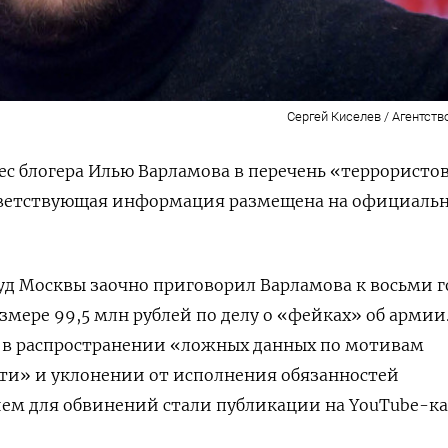
Сергей Киселев / Агентств
с блогера Илью Варламова в перечень «террористо
тветствующая информация размещена на официаль
уд Москвы заочно приговорил Варламова к восьми 
змере 99,5 млн рублей по делу о «фейках» об армии.
 в распространении «ложных данных по мотивам
ти» и уклонении от исполнения обязанностей
ием для обвинений стали публикации на YouTube-к