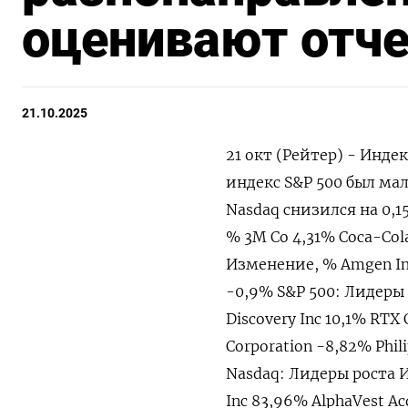
оценивают отч
21.10.2025
21 окт (Рейтер) - Индек
индекс S&P 500 был мал
Nasdaq снизился на 0,1
% 3M Co 4,31% Coca-Co
Изменение, % Amgen Inc
-0,9% S&P 500: Лидеры 
Discovery Inc 10,1% R
Corporation -8,82% Phili
Nasdaq: Лидеры роста И
Inc 83,96% AlphaVest A