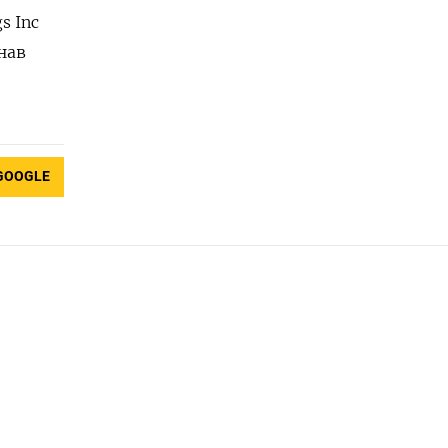
s Inc
нав
GOOGLE