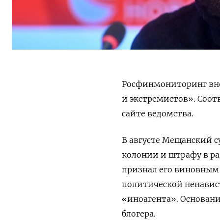
Росфинмониторинг вне
и экстремистов». Соо
сайте ведомства.
В августе Мещанский с
колонии и штрафу в ра
признал его виновным
политической ненавис
«иноагента». Основан
блогера.