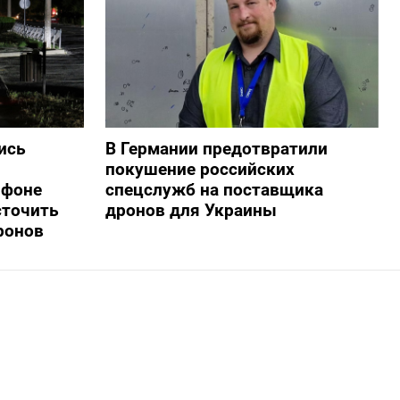
ись
В Германии предотвратили
покушение российских
 фоне
спецслужб на поставщика
сточить
дронов для Украины
ронов