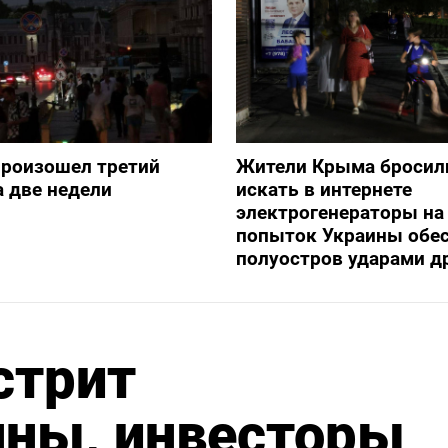
произошел третий
Жители Крыма бросил
а две недели
искать в интернете
электрогенераторы на
попыток Украины обе
полуостров ударами д
стрит
нны, инвесторы