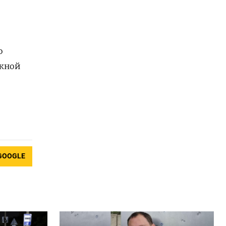
о
ожной
GOOGLE