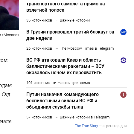
о «Москва»
в
ном
годам
 Суд
анале