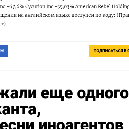
Inc -67,6% Cycurion Inc -35,03% American Rebel Holding
щения на английском языке доступен по коду: (Пра
т)
АМ
ПОДПИСАТЬСЯ В 
жали еще одного
анта,
есни иноагентов