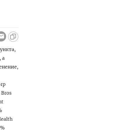
пункта,
 а
менение,
orp
 Bros
nt
%
ealth
 %