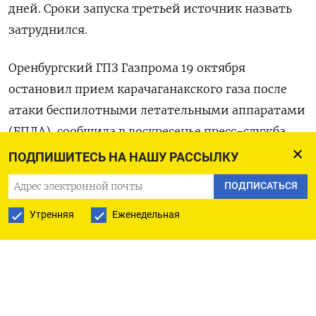
дней. Сроки запуска третьей источник назвать
затруднился.
Оренбургский ГПЗ Газпрома 19 октября
остановил прием карачаганакского газа после
атаки беспилотными летательными аппаратами
(БПЛА), сообщила в воскресенье пресс-служба
Минэнерго Казахстана.
ПОДПИШИТЕСЬ НА НАШУ РАССЫЛКУ
ПОДПИСАТЬСЯ
Позднее министерство подтвердило
контролируемое ограничение добычи на
Утренняя
Еженедельная
Карачаганаке, уточнив, что оно может быть
снято в течение нескольких дней.
Источники оценивали снижение добычи с 19
октября на 25-30% с нормального уровня в