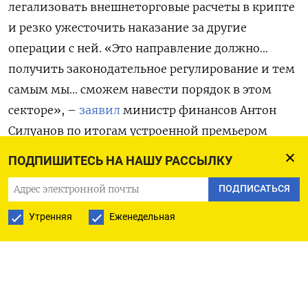
легализовать внешнеторговые расчеты в крипте
и резко ужесточить наказание за другие
операции с ней. «Это направление должно…
получить законодательное регулирование и тем
самым мы… сможем навести порядок в этом
секторе», –
заявил
министр финансов Антон
Силуанов по итогам устроенной премьером
Михаилом Мишустиным стратегической сессии.
ПОДПИШИТЕСЬ НА НАШУ РАССЫЛКУ
Поскольку оплата импорта и вывод валюты из
ПОДПИСАТЬСЯ
страны осуществляются с использованием
Утренняя
Еженедельная
крипторынка, отметил Силуанов, «договорились
с ЦБ об упорядочении этого рынка с усилением
контрольных функций со стороны ЦБ».
Контролировать операции с криптой хотят и