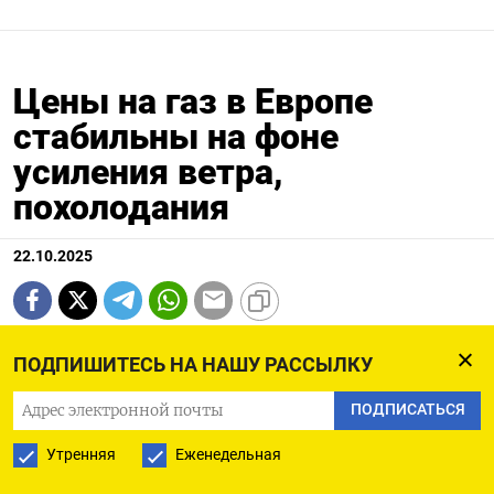
Цены на газ в Европе
стабильны на фоне
усиления ветра,
похолодания
22.10.2025
ОСЛО, 22 окт (Рейтер) - Цены на газ в
ПОДПИШИТЕСЬ НА НАШУ РАССЫЛКУ
Великобритании и Нидерландах удерживаются в
среду в узком диапазоне - сильные ветра
ПОДПИСАТЬСЯ
компенсировали влияние прогноза похолодания
Утренняя
Еженедельная
в ближайшие дни, а ожидающееся потепление в