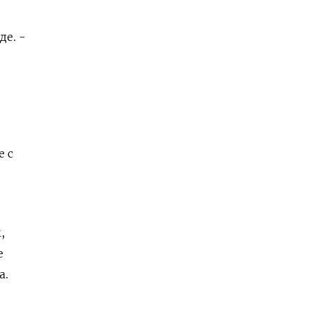
де. -
 с
,
е
а.