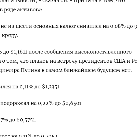
атильности, - сказал он. - Причина в том, что
 ряде активов».
не из шести основных валют снизился на 0,08% до 9
 кряду.
% до $1,1611​ после сообщения высокопоставленного
 о том, что планов на встречу президентов США и Р
адимира Путина в самом ближайшем будущем нет.
ся на 0,11% до $1,3351​.
одорожал на 0,22% до $0,6501​.
% до $0,5751​.
с на 0,11% до 0,7952​.