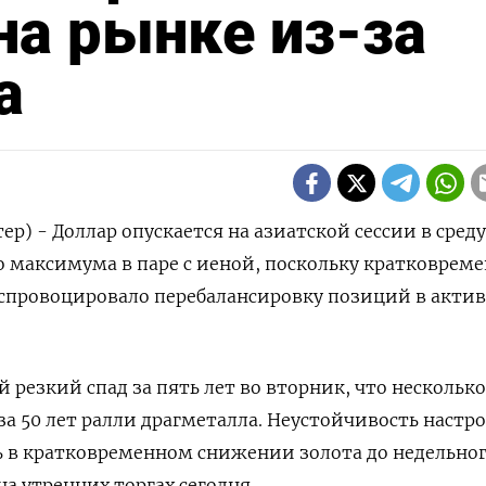
на рынке из-за
та
ер) - Доллар опускается на азиатской сессии в среду
о максимума в паре с иеной, поскольку кратковрем
 спровоцировало перебалансировку позиций в актив
 резкий спад за пять лет во вторник, что несколько
а 50 лет ралли драгметалла. Неустойчивость настр
ь в кратковременном снижении золота до недельно
а утренних торгах сегодня.