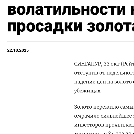
волатильности 
просадки золо
22.10.2025
СИНГАПУР, 22 окт (Рейт
отступив от недельног
падение цен на золото
убежищах.
Золото пережило самый
омрачило сильнейшее з
инвесторов проявилас
минимума в $4.003,39 н