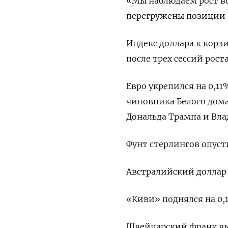
«Мы наблюдаем рост вол
перегружены позиции в
Индекс доллара к корзи
после трех сессий роста
Евро укрепился на 0,11
чиновника Белого дома
Дональда Трампа и Вл
Фунт стерлингов опустил
Австралийский доллар п
«Киви» поднялся на 0,17
Швейцарский франк выро