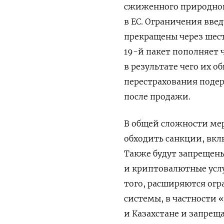
сжиженного природного
в ЕС. Ограничения введ
прекращены через шесть
19-й пакет пополняет 
в результате чего их о
перестрахования подер
после продажи.
В общей сложности ме
обходить санкции, вкл
Также будут запрещен
и криптовалютные услу
того, расширяются ог
системы, в частности 
и Казахстане и запрещ