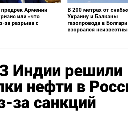
 предрек Армении
В 200 метрах от снаб
ризис или «что
Украину и Балканы
з-за разрыва с
газопровода в Болгари
взорвался неизвестны
З Индии решили
пки нефти в Росс
з-за санкций