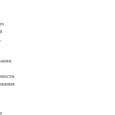
го
й
,
вакия.
нности
ования
т