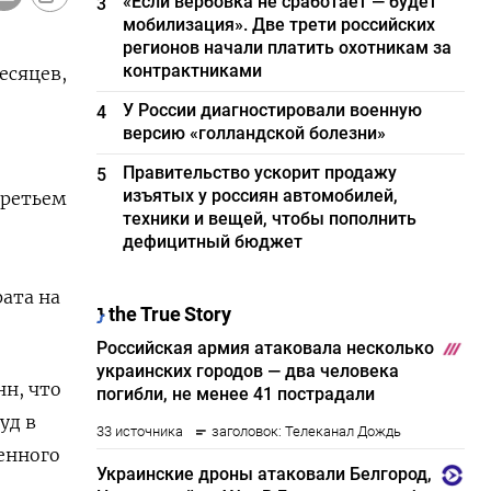
«Если вербовка не сработает — будет
3
мобилизация». Две трети российских
регионов начали платить охотникам за
контрактниками
есяцев,
У России диагностировали военную
4
версию «голландской болезни»
Правительство ускорит продажу
5
изъятых у россиян автомобилей,
третьем
техники и вещей, чтобы пополнить
дефицитный бюджет
ата на
нн, что
уд в
енного