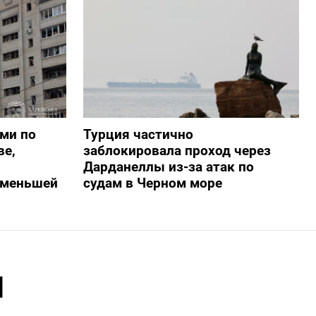
ами по
Турция частично
ве,
заблокировала проход через
Дарданеллы из-за атак по
о меньшей
судам в Черном море
м