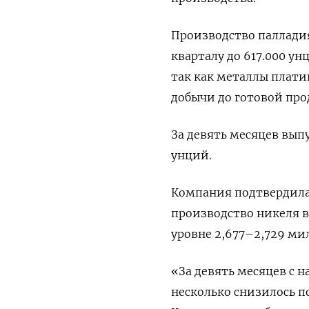
Производство палладия
кварталу до 617.000 у
так как металлы плат
добычи до готовой пр
За девять месяцев выпу
унций.
Компания подтвердила
производство никеля в
уровне 2,677–2,729 ми
«За девять месяцев с 
несколько снизилось п