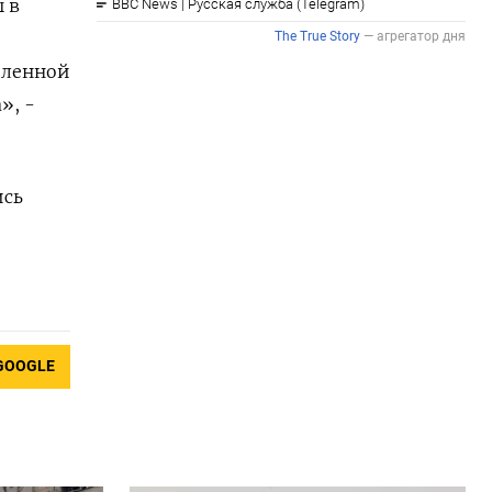
 в
пленной
», -
ись
GOOGLE