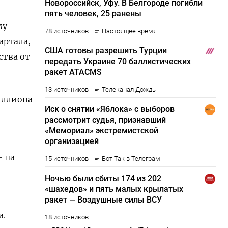
му
артала,
ства от
миллиона
- на
а.