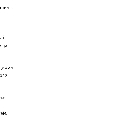
анка в
ой
бещал
щих за
2022
ким
ей.