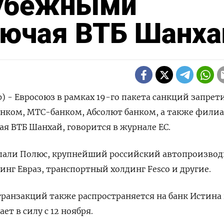
рубежными
лючая ВТБ Шанха
) - Евросоюз в рамках 19-го пакета санкций запрет
анком, МТС-банком, Абсолют банком, а также фили
ая ВТБ Шанхай, говорится в журнале ЕС.
опали Полюс, крупнейший российский автопроизвод
инг Евраз, транспортный холдинг Fesco и другие.
транзакций также распространяется на банк Истина
ет в силу с 12 ноября.