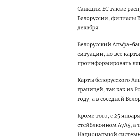
Санкции ЕС также расп
Белоруссии, филиалы ВТ
декабря.
Белорусский Альфа-бан
ситуации, но все карт
проинформировать кли
Карты белорусского Ал
границей, так как из Р
году, а в соседней Бел
Кроме того, с 25 январ
стейблкоином А7А5, а 
Национальной системы