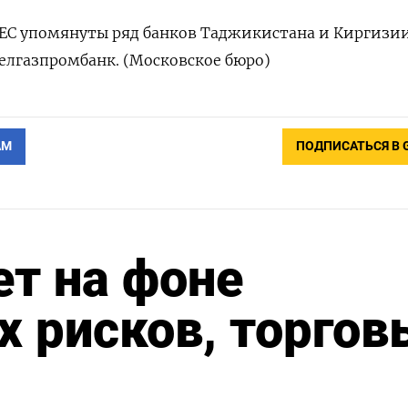
ЕС упомянуты ряд банков Таджикистана и Киргизии
Белгазпромбанк. (Московское бюро)
АМ
ПОДПИСАТЬСЯ В 
т на фоне
х рисков, торгов