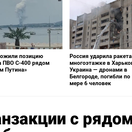
тожили позицию
Россия ударила ракет
а ПВО С-400 рядом
многоэтажке в Харько
ом Путина»
Украина — дронами в
Белгороде, погибли п
мере 6 человек
анзакции с рядо