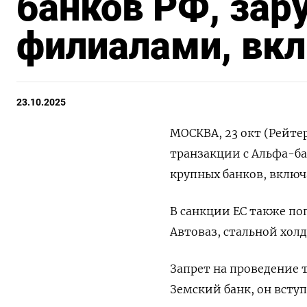
банков РФ, за
филиалами, вк
23.10.2025
МОСКВА, 23 окт (Рейтер
транзакции с Альфа-б
крупных банков, включ
В санкции ЕС также п
Автоваз, стальной холд
Запрет на проведение 
Земский банк, он вступа