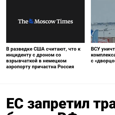
В разведке США считают, что к
ВСУ унич
инциденту с дроном со
комплекс
взрывчаткой в немецком
с «дворц
аэропорту причастна Россия
ЕC запретил тр