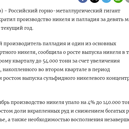
р) - Российский горно-металлургический гигант
ратил производство никеля и палладия за девять м
 текущий год.
 производитель палладия и один из основных
тного никеля, сообщила о росте выпуска никеля в 
рому кварталу до 54.000 тонн за счет увеличения
, накопленного во втором квартале в период
 ростом выпуска сульфидного никелевого концентр
брь производство никеля упало на 4% до 140.000 то
стом доли вкрапленных руд и снижением богатых р
ье, а также необходимостью восполнения незаверш