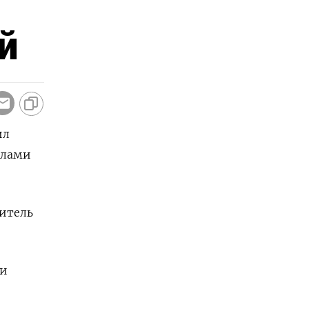
й
ил
алами
итель
 и