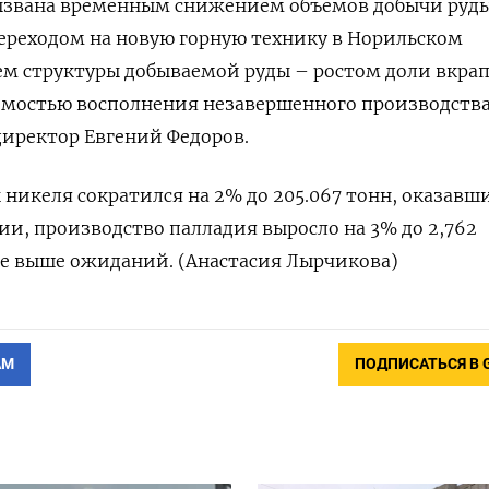
ызвана временным снижением объемов добычи руды
ереходом на новую горную технику в Норильском
ем структуры добываемой руды – ростом доли вкра
имостью восполнения незавершенного производства
иректор Евгений Федоров.
 никеля сократился на 2% до 205.067 тонн, оказавш
и, производство палладия выросло на 3% до 2,762
е выше ожиданий. (Анастасия Лырчикова)
АМ
ПОДПИСАТЬСЯ В 