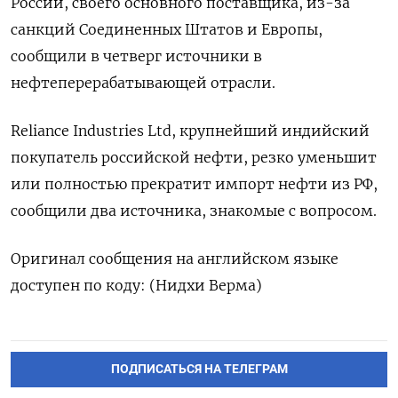
России, своего основного поставщика, из-за
санкций Соединенных Штатов и Европы,
сообщили в четверг источники в
нефтеперерабатывающей отрасли.
Reliance Industries Ltd, крупнейший индийский
покупатель российской нефти, резко уменьшит
или полностью прекратит импорт нефти из РФ,
сообщили два источника, знакомые с вопросом.
Оригинал сообщения на английском языке
доступен по коду: (Нидхи Верма)
ПОДПИСАТЬСЯ НА ТЕЛЕГРАМ