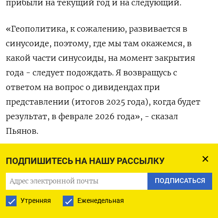
прибыли на текущий год и на следующий.
«Геополитика, к сожалению, развивается в
синусоиде, поэтому, где мы там окажемся, в
какой части синусоиды, на момент закрытия
года - следует подождать. Я возвращусь с
ответом на вопрос о дивидендах при
представлении (итогов 2025 года), когда будет
результат, в феврале 2026 года», - сказал
Пьянов.
«Мы будем стараться, с учетом нашей
ПОДПИШИТЕСЬ НА НАШУ РАССЫЛКУ
ответственности перед новыми акционерами по
ПОДПИСАТЬСЯ
результатам SPO, чтобы крупные дивиденды в
2025-м, которые произошли за 2024 год,
Утренняя
Еженедельная
оказались не единственными. Поэтому это тоже